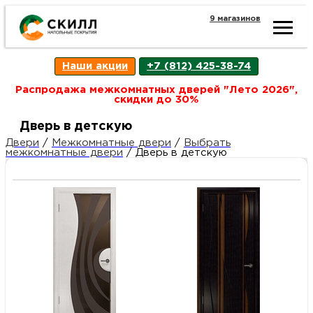
9 магазинов
Ката
Наши акции
+7 (812) 425-38-74
това
Распродажа межкомнатных дверей "Лето 2026",
скидки до 30%
Наш
Н
Дверь в детскую
Двери
/
Межкомнатные двери
/
Выбрать
межкомнатные двери
/
Дверь в детскую
акци
п
Гара
Д
Н
и
п
возв
Д
Как
С
О