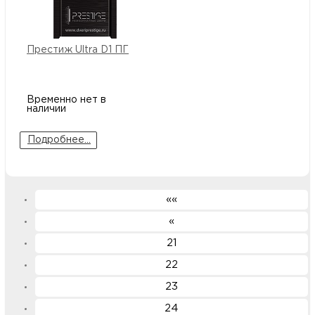
Престиж Ultra D1 ПГ
Временно нет в
наличии
Подробнее...
««
«
21
22
23
24