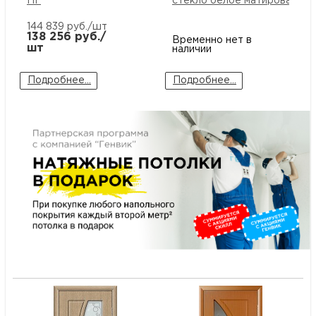
ПГ
стекло белое матированное
м
144 839
руб./шт
138 256
руб./
Временно нет в
шт
наличии
Н
Подробнее...
Подробнее...
о
Н
р
Н
п
д