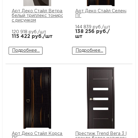
купи
и
О
Арт Деко Стайл Ветра-1 ясень
Арт Деко Стайл Селена пла
белый триплекс тонированный
ПГ
с рисунком
Мон
л
о
С
144 839
руб./шт
138 256
руб./
120 918
руб./шт
рабо
о
115 422
руб./шт
шт
В
Подробнее...
Подробнее...
Сотр
т
Д
У
н
Конт
Д
Н
С
п
м
Н
Ю
C
У
р
Н
с
Д
д
р
н
С
Н
Арт Деко Стайл Корса платан
Престиж Trend Вега 3 ПО