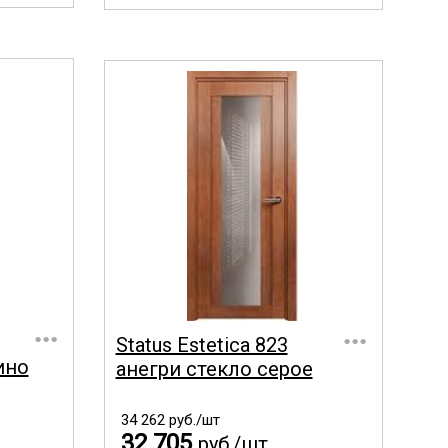
...
...
Status Estetica 823
ино
анегри стекло серое
34 262
руб./шт
32 705
руб./шт