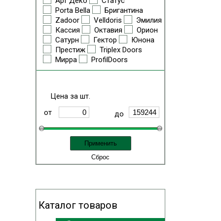
Арт Деко
Статус
Porta Bella
Бригантина
Zadoor
Velldoris
Эмилия
Кассия
Октавия
Орион
Сатурн
Гектор
Юнона
Престиж
Triplex Doors
Мирра
ProfilDoors
Цена за шт.
от
до
Каталог товаров