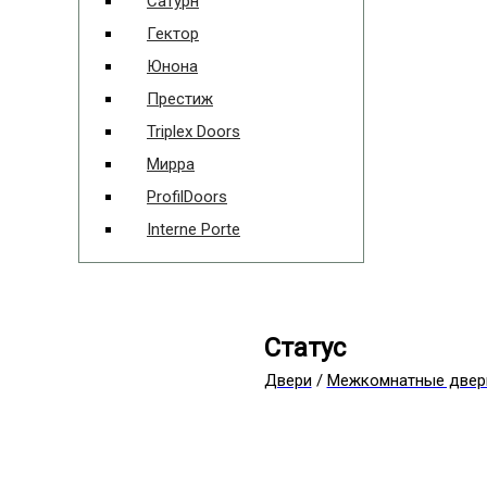
Сатурн
Гектор
Юнона
Престиж
Triplex Doors
Мирра
ProfilDoors
Interne Porte
Статус
Двери
/
Межкомнатные двер