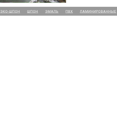
м. Новочеркасская
ЭКО-ШПОН
ШПОН
ЭМАЛЬ
ПВХ
ЛАМИНИРОВАННЫЕ
м. Парк Победы
м. Озерки - двери
м. Комендантский пр
м. Озерки -паркет
м. Ладожская
м. Улица Дыбенко
м. Московская
м. Ленинский пр