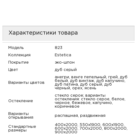
Характеристики товара
Модель
823
Коллекция
Estetica
Покрытие
эко-шпон
Цвет
дуб серый
анегри, венге пепельный, грей, дуб
белый, дуб винтаж, дуб капучино,
Варианты цветов
дуб патина, дуб серый, дуб
черный, орех, ясень
стекло серое; варианты
остекления: стекло серое, белое,
Остекление
черное, бежевое, капучино,
коричневое
Варианты
распашная, раздвижная
открывания
400х2000, 550х1900, 600х1900,
Стандартные
600х2000, 700х2000, 800х2000,
размеры
900х2000