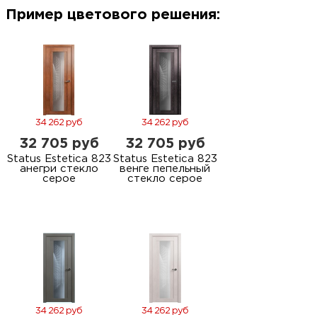
м
Пример цветового решения:
Н
о
Н
34 262 руб
34 262 руб
32 705 руб
32 705 руб
р
Status Estetica 823
Status Estetica 823
анегри стекло
венге пепельный
серое
стекло серое
Н
п
д
34 262 руб
34 262 руб