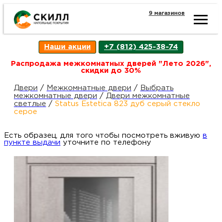
9 магазинов
Ката
Наши акции
+7 (812) 425-38-74
това
Распродажа межкомнатных дверей "Лето 2026",
скидки до 30%
Наш
Н
Двери
/
Межкомнатные двери
/
Выбрать
межкомнатные двери
/
Двери межкомнатные
светлые
/
Status Estetica 823 дуб серый стекло
акци
п
серое
Есть образец, для того чтобы посмотреть вживую
Гара
в
Д
Н
пункте выдачи
уточните по телефону
и
п
возв
Д
Как
С
О