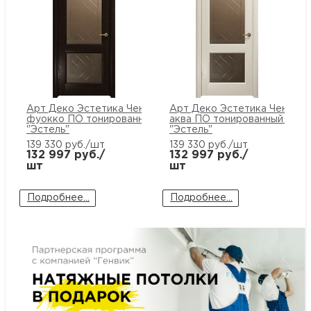
м
Н
о
Арт Деко Эстетика Ченере-2
Арт Деко Эстетика Ченере-
Н
фуокко ПО тонированный рис.
аква ПО тонированный рис.
"Эстель"
"Эстель"
139 330
руб./шт
139 330
руб./шт
р
132 997
руб./
132 997
руб./
шт
шт
Н
Подробнее...
Подробнее...
п
д