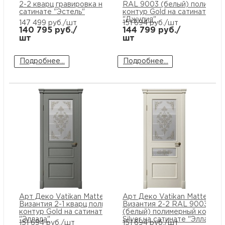
2-2 кварц гравировка на
RAL 9003 (белый) полимер
сатинате "Эстель"
контур Gold на сатинате
"Джулия"
147 499
руб./шт
151 694
руб./шт
140 795
руб./
144 799
руб./
шт
шт
Подробнее...
Подробнее...
Арт Деко Vatikan Matte
Арт Деко Vatikan Matte
Византия 2-1 кварц полимерный
Византия 2-2 RAL 9003
контур Gold на сатинате
(белый) полимерный контур
"Эллада"
Silver на сатинате "Эллада"
151 694
руб./шт
151 694
руб./шт