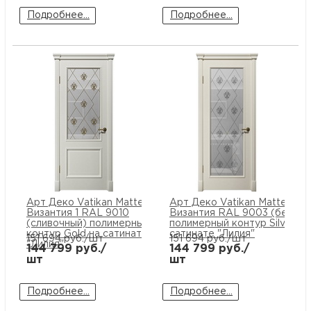
Подробнее...
Подробнее...
Арт Деко Vatikan Matte
Арт Деко Vatikan Matte
Византия 1 RAL 9010
Византия RAL 9003 (белый)
(сливочный) полимерный
полимерный контур Silver на
контур Gold на сатинате
сатинате "Лилия"
151 694
руб./шт
151 694
руб./шт
"Лилия"
144 799
руб./
144 799
руб./
шт
шт
Подробнее...
Подробнее...