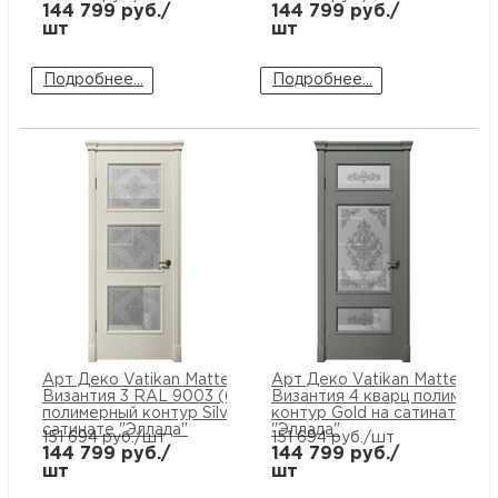
144 799
руб./
144 799
руб./
шт
шт
Подробнее...
Подробнее...
Арт Деко Vatikan Matte
Арт Деко Vatikan Matte
Византия 3 RAL 9003 (белый)
Византия 4 кварц полимерн
полимерный контур Silver на
контур Gold на сатинате
сатинате "Эллада"
"Эллада"
151 694
руб./шт
151 694
руб./шт
144 799
руб./
144 799
руб./
шт
шт