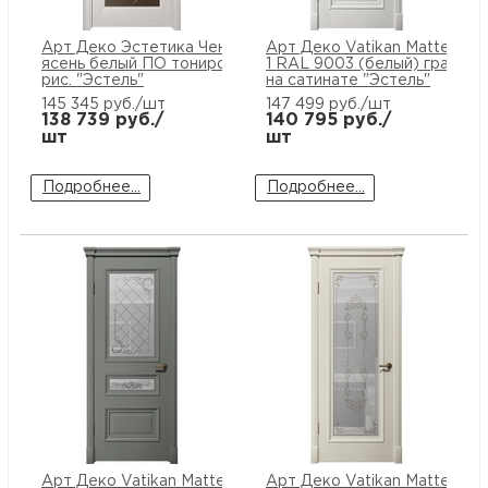
Арт Деко Эстетика Ченере-2
Арт Деко Vatikan Matte Атт
ясень белый ПО тонированный
1 RAL 9003 (белый) гравиро
рис. "Эстель"
на сатинате "Эстель"
145 345
руб./шт
147 499
руб./шт
138 739
руб./
140 795
руб./
шт
шт
Подробнее...
Подробнее...
Арт Деко Vatikan Matte Аттика
Арт Деко Vatikan Matte Атт