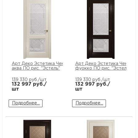
купи
и
О
Мон
л
о
С
рабо
о
В
Сотр
т
Д
У
Арт Деко Эстетика Ченере-2
Арт Деко Эстетика Ченере-
н
Конт
Д
Н
С
аква ПО рис. "Эстель"
фуокко ПО рис. "Эстель"
п
139 330
руб./шт
139 330
руб./шт
м
132 997
руб./
132 997
руб./
Н
Ю
C
шт
шт
У
р
Н
с
Д
Подробнее...
Подробнее...
д
р
н
С
Н