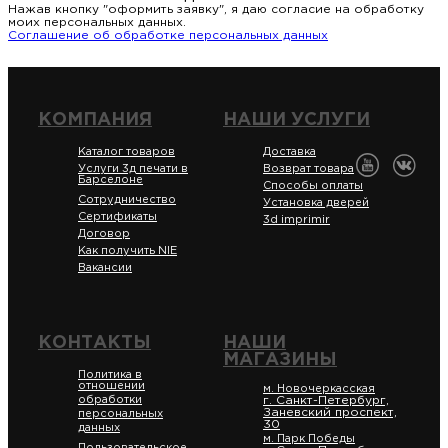
Нажав кнопку "оформить заявку", я даю согласие на обработку
моих персональных данных.
Соглашение об обработке персональных данных
КОМПАНИЯ
НАШИ УСЛУГИ
Каталог товаров
Доставка
Услуги 3д печати в
Возврат товара
Барселоне
Способы оплаты
Сотрудничество
Установка дверей
Сертификаты
3d imprimir
Договор
Как получить NIE
Вакансии
КОНТАКТЫ
НАШИ
МАГАЗИНЫ
Политика в
отношении
м. Новочеркасская
обработки
г. Санкт-Петербург,
Заневский проспект,
персональных
30
данных
м. Парк Победы