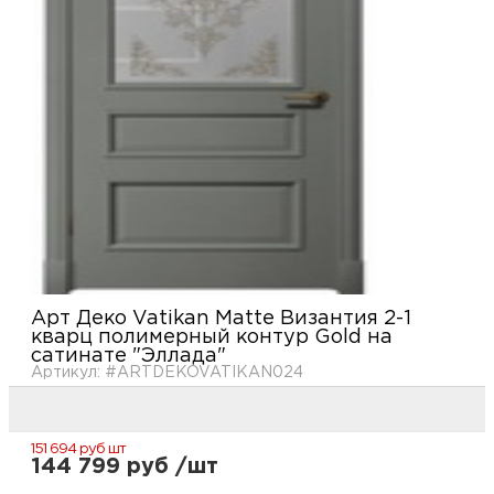
купи
и
О
Мон
л
о
С
рабо
о
В
Сотр
т
Д
У
н
Конт
Д
Н
С
п
м
Н
Ю
C
Арт Деко Vatikan Matte Византия 2-1
кварц полимерный контур Gold на
У
р
Н
с
сатинате "Эллада"
Д
Артикул: #ARTDEKOVATIKAN024
д
р
н
С
151 694 руб
шт
Н
144 799 руб /шт