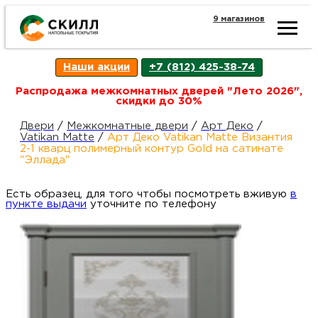
9 магазинов
Ката
Наши акции
+7 (812) 425-38-74
това
Распродажа межкомнатных дверей "Лето 2026",
скидки до 30%
Наш
Н
Двери
/
Межкомнатные двери
/
Арт Деко
/
Vatikan Matte
/
Арт Деко Vatikan Matte Византия
2-1 кварц полимерный контур Gold на сатинате
акци
п
"Эллада"
Есть образец, для того чтобы посмотреть вживую
Гара
в
Д
Н
пункте выдачи
уточните по телефону
и
п
возв
Д
Как
С
О