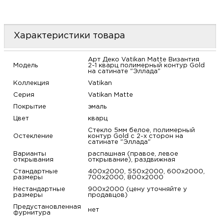
м
Н
Характеристики товара
о
Арт Деко Vatikan Matte Византия
Модель
2-1 кварц полимерный контур Gold
на сатинате "Эллада"
Н
Коллекция
Vatikan
Серия
Vatikan Matte
р
Покрытие
эмаль
Цвет
кварц
Стекло 5мм белое, полимерный
Н
Остекление
контур Gold с 2-х сторон на
сатинате "Эллада"
п
Варианты
распашная (правое, левое
открывания
открывание), раздвижная
Стандартные
400х2000, 550х2000, 600х2000,
д
размеры
700х2000, 800х2000
Нестандартные
900х2000 (цену уточняйте у
размеры
продавцов)
Предустановленная
нет
фурнитура