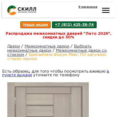
9 магазинов
Ката
Наши акции
+7 (812) 425-38-74
това
Распродажа межкомнатных дверей "Лето 2026",
скидки до 30%
Наш
Н
Двери
/
Межкомнатные двери
/
Выбрать
межкомнатные двери
/
Межкомнатные двери со
стеклом
/
Бригантина Форум Микс ПО капучино
акци
п
стекло черное
Есть образец, для того чтобы посмотреть вживую
Гара
в
Д
Н
пункте выдачи
уточните по телефону
и
п
возв
Д
Как
С
О