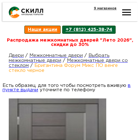
9 магазинов
Ката
Наши акции
+7 (812) 425-38-74
това
Распродажа межкомнатных дверей "Лето 2026",
скидки до 30%
Наш
Н
Двери
/
Межкомнатные двери
/
Выбрать
межкомнатные двери
/
Межкомнатные двери со
стеклом
/
Бригантина Форум Микс ПО венге
акци
п
стекло черное
Есть образец, для того чтобы посмотреть вживую
Гара
в
Д
Н
пункте выдачи
уточните по телефону
и
п
возв
Д
Как
С
О