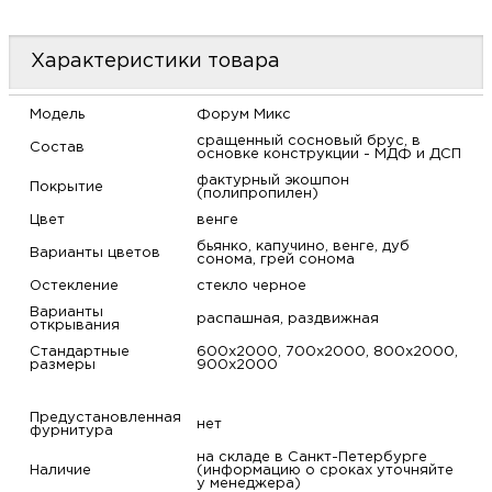
м
Характеристики товара
Н
Модель
Форум Микс
о
сращенный сосновый брус, в
Состав
основке конструкции - МДФ и ДСП
фактурный экошпон
Н
Покрытие
(полипропилен)
Цвет
венге
р
бьянко, капучино, венге, дуб
Варианты цветов
сонома, грей сонома
Остекление
стекло черное
Н
Варианты
распашная, раздвижная
открывания
п
Стандартные
600х2000, 700х2000, 800х2000,
размеры
900х2000
д
Предустановленная
нет
фурнитура
на складе в Санкт-Петербурге
Наличие
(информацию о сроках уточняйте
у менеджера)