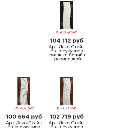
109 069 руб
104 112 руб
Арт Деко Стайл
Вэла сукупира
триплекс белый с
гравировкой
105 457 руб
107 610 руб
100 664 руб
102 719 руб
Арт Деко Стайл
Арт Деко Стайл
Вэла сукупира
Вэла сукупира