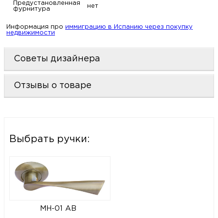
Предустановленная
нет
фурнитура
Информация про
иммиграцию в Испанию через покупку
недвижимости
Советы дизайнера
Отзывы о товаре
Выбрать ручки:
MH-01 AB