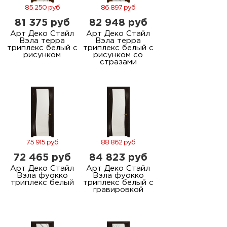
85 250 руб
86 897 руб
81 375 руб
82 948 руб
Арт Деко Стайл
Арт Деко Стайл
Вэла терра
Вэла терра
триплекс белый с
триплекс белый с
рисунком
рисунком со
стразами
75 915 руб
88 862 руб
72 465 руб
84 823 руб
Арт Деко Стайл
Арт Деко Стайл
Вэла фуокко
Вэла фуокко
триплекс белый
триплекс белый с
гравировкой