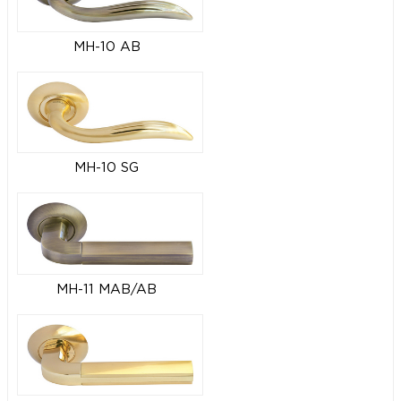
MH-10 AB
MH-10 SG
MH-11 MAB/AB