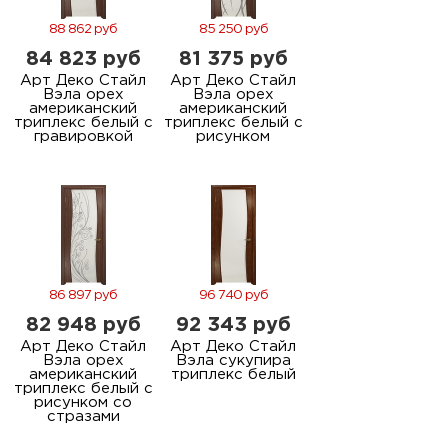
88 862 руб
85 250 руб
84 823 руб
81 375 руб
Арт Деко Стайл
Арт Деко Стайл
Вэла орех
Вэла орех
американский
американский
триплекс белый с
триплекс белый с
гравировкой
рисунком
86 897 руб
96 740 руб
82 948 руб
92 343 руб
Арт Деко Стайл
Арт Деко Стайл
Вэла орех
Вэла сукупира
американский
триплекс белый
триплекс белый с
рисунком со
стразами