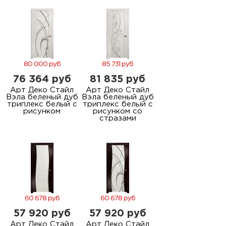
80 000 руб
85 731 руб
76 364 руб
81 835 руб
Арт Деко Стайл
Арт Деко Стайл
Вэла беленый дуб
Вэла беленый дуб
триплекс белый с
триплекс белый с
рисунком
рисунком со
стразами
60 678 руб
60 678 руб
57 920 руб
57 920 руб
Арт Деко Стайл
Арт Деко Стайл