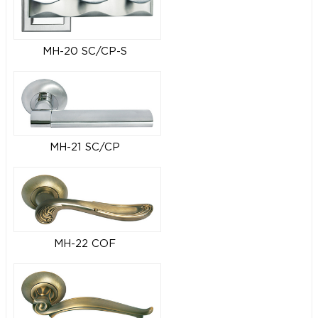
MH-20 SC/CP-S
MH-21 SC/CP
MH-22 COF