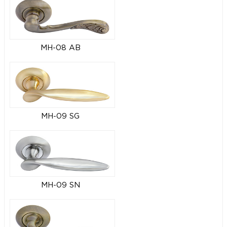
MH-08 AB
MH-09 SG
MH-09 SN