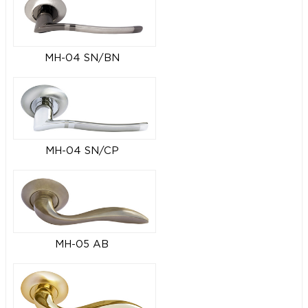
MH-04 SN/BN
MH-04 SN/CP
MH-05 AB