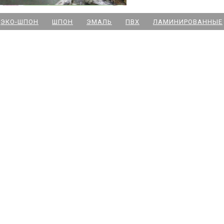
м. Новочеркасская
ЭКО-ШПОН
ШПОН
ЭМАЛЬ
ПВХ
ЛАМИНИРОВАННЫЕ
м. Парк Победы
м. Озерки - двери
м. Комендантский пр
м. Озерки -паркет
м. Ладожская
м. Улица Дыбенко
м. Московская
м. Ленинский пр