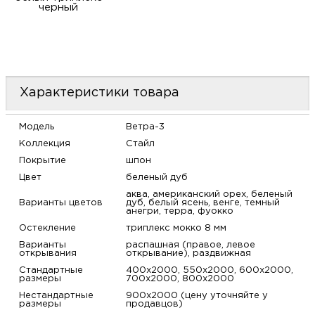
черный
Характеристики товара
Модель
Ветра-3
Коллекция
Стайл
Покрытие
шпон
Цвет
беленый дуб
аква, американский орех, беленый
Варианты цветов
дуб, белый ясень, венге, темный
анегри, терра, фуокко
Остекление
триплекс мокко 8 мм
Варианты
распашная (правое, левое
открывания
открывание), раздвижная
Стандартные
400х2000, 550х2000, 600х2000,
размеры
700х2000, 800х2000
Нестандартные
900х2000 (цену уточняйте у
размеры
продавцов)