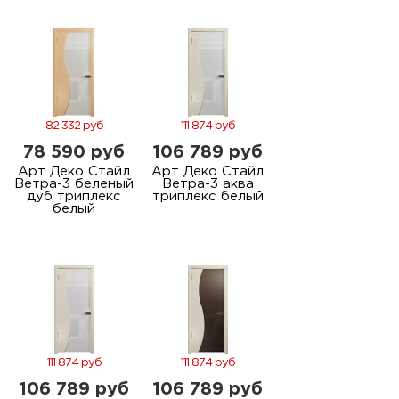
м
Н
о
82 332 руб
111 874 руб
78 590 руб
106 789 руб
Н
Арт Деко Стайл
Арт Деко Стайл
Ветра-3 беленый
Ветра-3 аква
р
дуб триплекс
триплекс белый
белый
Н
п
д
111 874 руб
111 874 руб
106 789 руб
106 789 руб