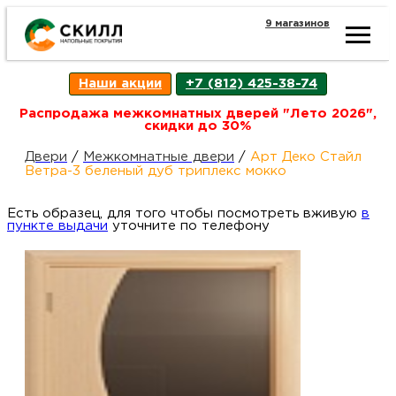
9 магазинов
Ката
Наши акции
+7 (812) 425-38-74
това
Распродажа межкомнатных дверей "Лето 2026",
скидки до 30%
Наш
Н
Двери
/
Межкомнатные двери
/
Арт Деко Стайл
Ветра-3 беленый дуб триплекс мокко
акци
п
Есть образец, для того чтобы посмотреть вживую
в
пункте выдачи
уточните по телефону
Гара
Д
Н
и
п
возв
Д
Как
С
О