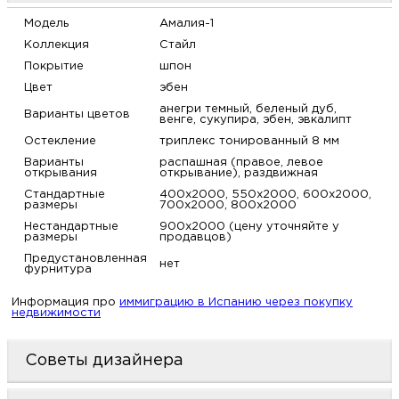
Модель
Амалия-1
Коллекция
Стайл
Покрытие
шпон
Цвет
эбен
анегри темный, беленый дуб,
Варианты цветов
венге, сукупира, эбен, эвкалипт
Остекление
триплекс тонированный 8 мм
Варианты
распашная (правое, левое
открывания
открывание), раздвижная
Стандартные
400х2000, 550х2000, 600х2000,
размеры
700х2000, 800х2000
Нестандартные
900х2000 (цену уточняйте у
размеры
продавцов)
Предустановленная
нет
фурнитура
Информация про
иммиграцию в Испанию через покупку
недвижимости
Советы дизайнера