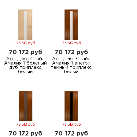
м
Н
о
73 513 руб
73 513 руб
70 172 руб
70 172 руб
Н
Арт Деко Стайл
Арт Деко Стайл
Амалия-1 беленый
Амалия-1 анегри
р
дуб триплекс
темный триплекс
белый
белый
Н
п
д
73 513 руб
73 513 руб
70 172 руб
70 172 руб