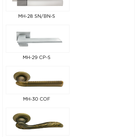
MH-28 SN/BN-S
MH-29 CP-S
MH-30 COF