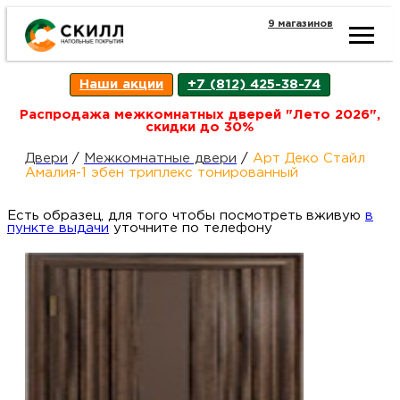
9 магазинов
Ката
Наши акции
+7 (812) 425-38-74
това
Распродажа межкомнатных дверей "Лето 2026",
скидки до 30%
Наш
Н
Двери
/
Межкомнатные двери
/
Арт Деко Стайл
Амалия-1 эбен триплекс тонированный
акци
п
Есть образец, для того чтобы посмотреть вживую
в
пункте выдачи
уточните по телефону
Гара
Д
Н
и
п
возв
Д
Как
С
О