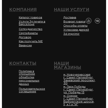
КОМПАНИЯ
НАШИ УСЛУГИ
Каталог товаров
Доставка
Услуги 3д печати в
Возврат товара
Барселоне
Способы оплаты
Сотрудничество
Установка дверей
Сертификаты
3d imprimir
Договор
Как получить NIE
Вакансии
КОНТАКТЫ
НАШИ
МАГАЗИНЫ
Политика в
отношении
м. Новочеркасская
обработки
г. Санкт-Петербург,
Заневский проспект,
персональных
30
данных
м. Парк Победы
Пользовательское
г. Санкт-Петербург,
соглашение
ул. Победы 13
м. Озерки
г. Санкт-Петербург,
Выборгское шоссе,
5, к.1 л."И"