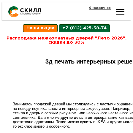
9 магазинов
Ката
Наши акции
+7 (812) 425-38-74
това
Распродажа межкомнатных дверей "Лето 2026",
скидки до 30%
Наш
Н
3д печать интерьерных реше
акци
п
Гара
Д
Н
и
п
Занимаясь продажей дверей мы столкнулись с частыми обращен
возв
по поводу неуникальности интерьерных аксуссуаров. Например, 
Д
стекла
в дверь
с особым рисунком или необычного настенного и
светильника. Да и многие другие детали интерьера такие как вазы
достаточно однотипны. Такие можно купить в IKEA и других магаз
Как
С
то эксклюзивного и особенного.
О