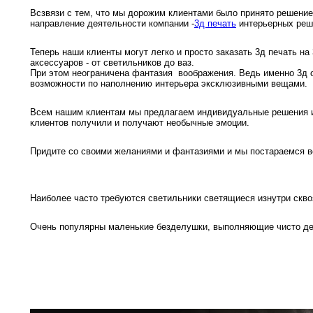
купи
Всзвязи с тем, что мы дорожим клиентами было принято решение
и
О
направление деятельности компании -
3д печать
интерьерных реш
Мон
л
о
С
Теперь наши клиенты могут легко и просто заказать 3д печать н
аксессуаров - от светильников до ваз.
При этом неограничена фантазия воображения. Ведь именно 3д 
рабо
о
возможности по наполнению интерьера эксклюзивными вещами.
В
Всем нашим клиентам мы предлагаем индивидуальные решения 
Сотр
т
Д
У
клиентов получили и получают необычные эмоции.
н
Придите со своими желаниями и фантазиями и мы постараемся во
Конт
Д
Н
С
п
м
Н
Ю
C
Наиболее часто требуются светильники светящиеся изнутри скво
У
р
Н
с
Очень популярны маленькие безделушки, выполняющие чисто де
Д
д
р
н
С
Н