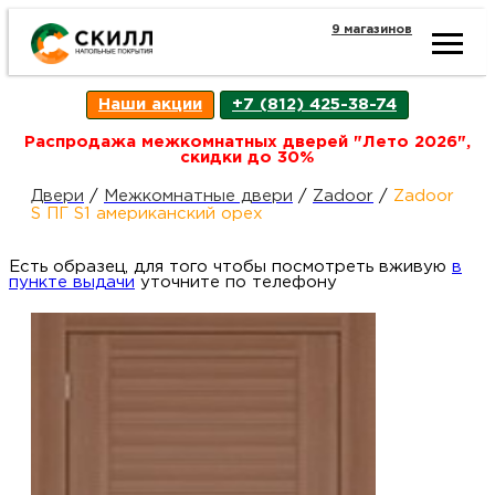
9 магазинов
Ката
Наши акции
+7 (812) 425-38-74
това
Распродажа межкомнатных дверей "Лето 2026",
скидки до 30%
Наш
Н
Двери
/
Межкомнатные двери
/
Zadoor
/
Zadoor
S ПГ S1 американский орех
акци
п
Есть образец, для того чтобы посмотреть вживую
в
пункте выдачи
уточните по телефону
Гара
Д
Н
и
п
возв
Д
Как
С
О