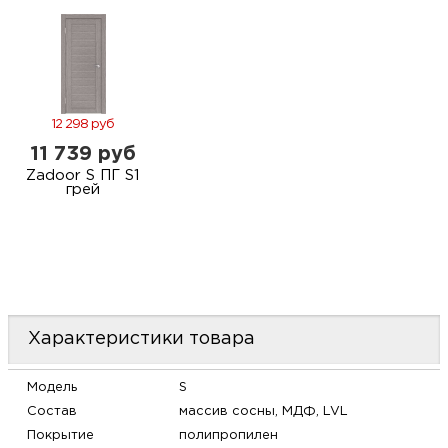
м
Н
о
12 298 руб
11 739 руб
Н
Zadoor S ПГ S1
грей
р
Н
п
Характеристики товара
д
Модель
S
Состав
массив сосны, МДФ, LVL
Покрытие
полипропилен