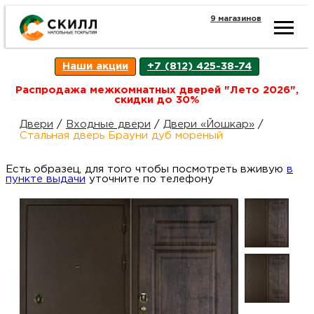
9 магазинов
Ката
Наши акции
+7 (812) 425-38-74
това
Распродажа межкомнатных дверей "Лето 2026",
скидки до 30%
Наш
Н
Двери
/
Входные двери
/
Двери «Йошкар»
/
Стальная дверь Брауни дуб мореный
акци
п
Есть образец, для того чтобы посмотреть вживую
в
пункте выдачи
уточните по телефону
Гара
Д
Н
и
п
возв
Д
Как
С
О