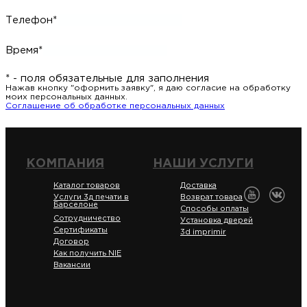
Телефон*
Время*
* - поля обязательные для заполнения
Нажав кнопку "оформить заявку", я даю согласие на обработку
моих персональных данных.
Соглашение об обработке персональных данных
КОМПАНИЯ
НАШИ УСЛУГИ
Каталог товаров
Доставка
Услуги 3д печати в
Возврат товара
Барселоне
Способы оплаты
Сотрудничество
Установка дверей
Сертификаты
3d imprimir
Договор
Как получить NIE
Вакансии