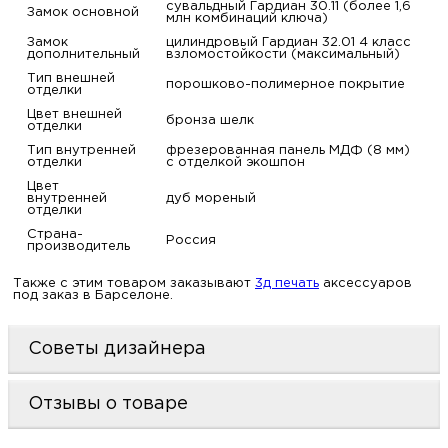
сувальдный Гардиан 30.11 (более 1,6
Замок основной
м
млн комбинаций ключа)
Замок
цилиндровый Гардиан 32.01 4 класс
дополнительный
взломостойкости (максимальный)
Н
Тип внешней
порошково-полимерное покрытие
отделки
о
Цвет внешней
бронза шелк
отделки
Тип внутренней
фрезерованная панель МДФ (8 мм)
отделки
с отделкой экошпон
Н
Цвет
внутренней
дуб мореный
отделки
р
Страна-
Россия
производитель
Н
Также с этим товаром заказывают
3д печать
аксессуаров
под заказ в Барселоне.
п
Советы дизайнера
д
Отзывы о товаре