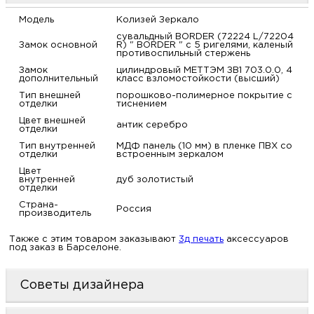
м
Модель
Колизей Зеркало
сувальдный BORDER (72224 L/72204
Замок основной
R) " BORDER " с 5 ригелями, каленый
Н
противоспильный стержень
Замок
цилиндровый МЕТТЭМ ЗВ1 703.0.0, 4
дополнительный
класс взломостойкости (высший)
о
Тип внешней
порошково-полимерное покрытие с
отделки
тиснением
Н
Цвет внешней
антик серебро
отделки
Тип внутренней
МДФ панель (10 мм) в пленке ПВХ со
р
отделки
встроенным зеркалом
Цвет
внутренней
дуб золотистый
Н
отделки
Страна-
Россия
производитель
п
Также с этим товаром заказывают
3д печать
аксессуаров
под заказ в Барселоне.
д
Советы дизайнера