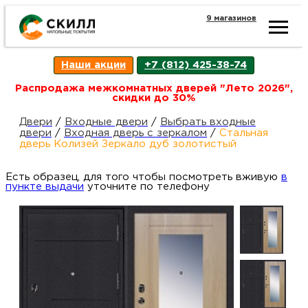
9 магазинов
Ката
Наши акции
+7 (812) 425-38-74
това
Распродажа межкомнатных дверей "Лето 2026",
скидки до 30%
Наш
Н
Двери
/
Входные двери
/
Выбрать входные
двери
/
Входная дверь с зеркалом
/
Стальная
дверь Колизей Зеркало дуб золотистый
акци
п
Есть образец, для того чтобы посмотреть вживую
в
пункте выдачи
уточните по телефону
Гара
Д
Н
и
п
возв
Д
Как
С
О