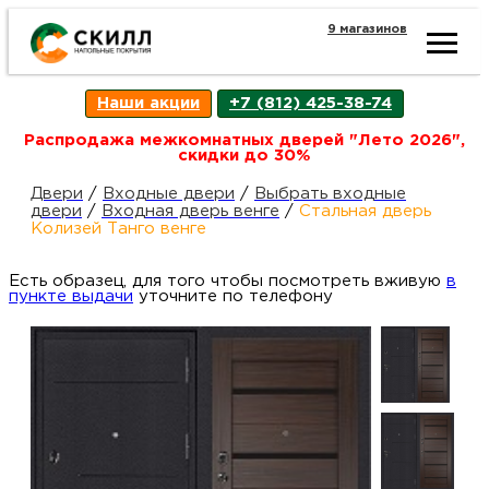
9 магазинов
Ката
Наши акции
+7 (812) 425-38-74
това
Распродажа межкомнатных дверей "Лето 2026",
скидки до 30%
Наш
Н
Двери
/
Входные двери
/
Выбрать входные
двери
/
Входная дверь венге
/
Стальная дверь
Колизей Танго венге
акци
п
Есть образец, для того чтобы посмотреть вживую
в
пункте выдачи
уточните по телефону
Гара
Д
Н
и
п
возв
Д
Как
С
О