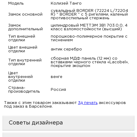
Модель
Колизей Танго
м
сувальдный BORDER (72224 L/72204
Замок основной
R) " BORDER " с 5 ригелями, каленый
противоспильный стержень
Н
Замок
цилиндровый МЕТТЭМ ЗВ1 703.0.0, 4
дополнительный
класс взломостойкости (высший)
о
Тип внешней
порошково-полимерное покрытие с
отделки
тиснением
Цвет внешней
антик серебро
отделки
Н
сборная МДФ панель (12 мм) со
Тип внутренней
вставками черного стекла «Lacobel»,
отделки
р
покрытие экошпон
Цвет
внутренней
венге
отделки
Н
Страна-
Россия
производитель
п
Также с этим товаром заказывают
3д печать
аксессуаров
под заказ в Барселоне.
д
Советы дизайнера