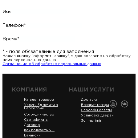
Имя
Телефон*
Время*
* - поля обязательные для заполнения
Нажав кнопку "оформить заявку", я даю согласие на обработку
моих персональных данных.
Соглашение об обработке персональных данных
КОМПАНИЯ
НАШИ УСЛУГИ
Каталог товаров
Доставка
Услуги 3д печати в
Возврат товара
Барселоне
Способы оплаты
Сотрудничество
Установка дверей
Сертификаты
3d imprimir
Договор
Как получить NIE
Вакансии