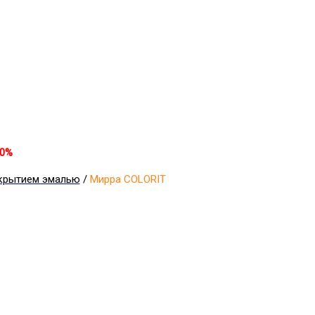
30%
крытием эмалью
/
Мирра COLORIT