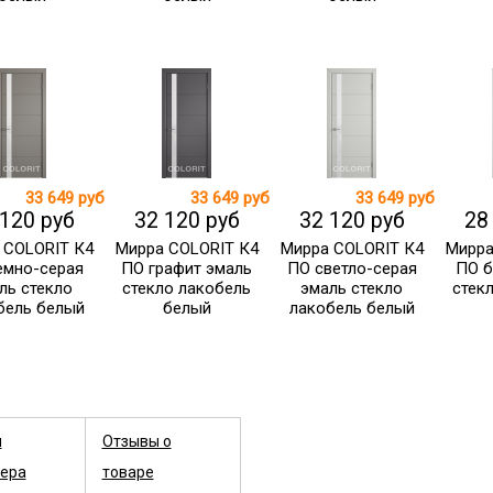
33 649 руб
33 649 руб
33 649 руб
 120 руб
32 120 руб
32 120 руб
28
 COLORIT К4
Мирра COLORIT К4
Мирра COLORIT К4
Мирра
емно-серая
ПО графит эмаль
ПО светло-серая
ПО б
ль стекло
стекло лакобель
эмаль стекло
стек
бель белый
белый
лакобель белый
ы
Отзывы о
ера
товаре