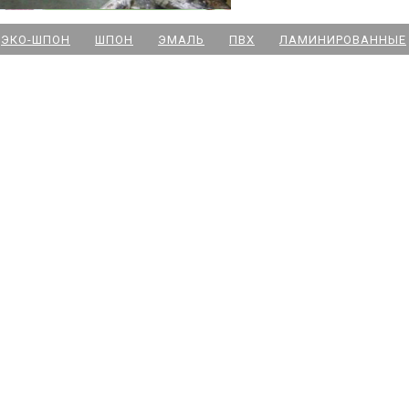
м. Новочеркасская
ЭКО-ШПОН
ШПОН
ЭМАЛЬ
ПВХ
ЛАМИНИРОВАННЫЕ
м. Парк Победы
м. Озерки - двери
м. Комендантский пр
м. Озерки -паркет
м. Ладожская
м. Улица Дыбенко
м. Московская
м. Ленинский пр