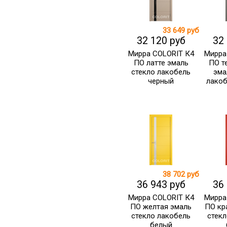
33 649 руб
32 120 руб
32
Мирра COLORIT К4
Мирра
ПО латте эмаль
ПО т
стекло лакобель
эма
черный
лакоб
38 702 руб
36 943 руб
36
Мирра COLORIT К4
Мирра
ПО желтая эмаль
ПО кр
стекло лакобель
стекл
белый