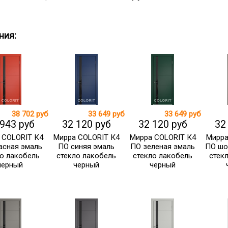
ния:
38 702 руб
33 649 руб
33 649 руб
 943 руб
32 120 руб
32 120 руб
32
 COLORIT К4
Мирра COLORIT К4
Мирра COLORIT К4
Мирра
асная эмаль
ПО синяя эмаль
ПО зеленая эмаль
ПО шо
о лакобель
стекло лакобель
стекло лакобель
стек
черный
черный
черный