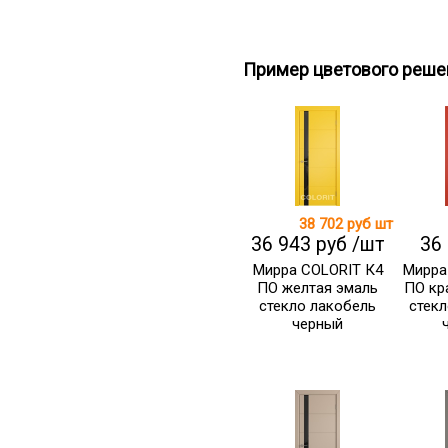
Пример цветового реше
38 702 руб
шт
36 943 руб /шт
36
Мирра COLORIT К4
Мирра
ПО желтая эмаль
ПО кр
стекло лакобель
стекл
черный