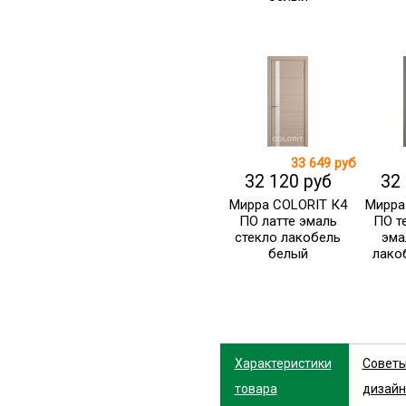
33 649 руб
32 120 руб
32
Мирра COLORIT К4
Мирра
ПО латте эмаль
ПО т
стекло лакобель
эма
белый
лако
Характеристики
Совет
товара
дизайн