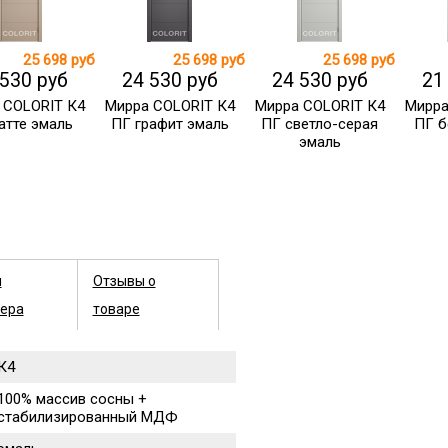
25 698 руб
25 698 руб
25 698 руб
 530 руб
24 530 руб
24 530 руб
21
 COLORIT К4
Мирра COLORIT К4
Мирра COLORIT К4
Мирра
атте эмаль
ПГ графит эмаль
ПГ светло-серая
ПГ б
эмаль
ы
Отзывы о
ера
товаре
К4
100% массив сосны +
стабилизированный МДФ