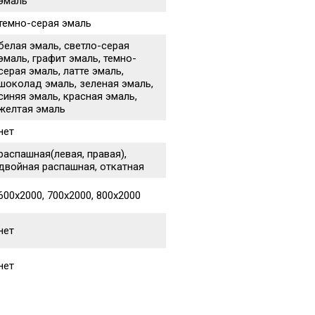
эмаль
темно-серая эмаль
белая эмаль, светло-серая
эмаль, графит эмаль, темно-
серая эмаль, латте эмаль,
шоколад эмаль, зеленая эмаль,
синяя эмаль, красная эмаль,
желтая эмаль
нет
распашная(левая, правая),
двойная распашная, откатная
600х2000, 700х2000, 800х2000
нет
нет