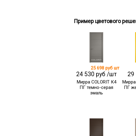
Пример цветового реше
25 698 руб
шт
24 530 руб /шт
29
Мирра COLORIT К4
Мирра
ПГ темно-серая
ПГ же
эмаль