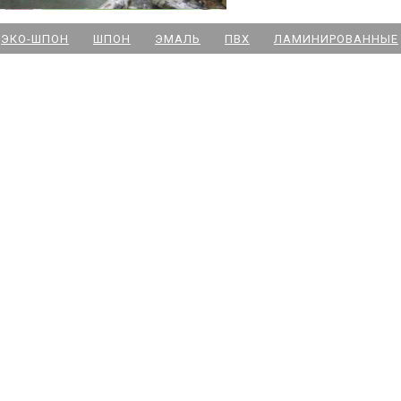
м. Новочеркасская
ЭКО-ШПОН
ШПОН
ЭМАЛЬ
ПВХ
ЛАМИНИРОВАННЫЕ
м. Парк Победы
м. Озерки - двери
м. Комендантский пр
м. Озерки -паркет
м. Ладожская
м. Улица Дыбенко
м. Московская
м. Ленинский пр