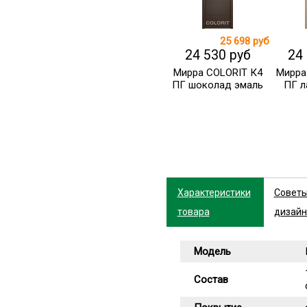
25 698 руб
24 530 руб
24
Мирра COLORIT К4
Мирра
ПГ шоколад эмаль
ПГ л
Характеристики
Совет
товара
дизайн
Модель
Состав