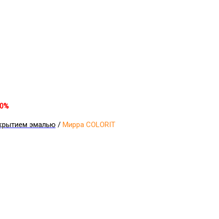
30%
крытием эмалью
/
Мирра COLORIT