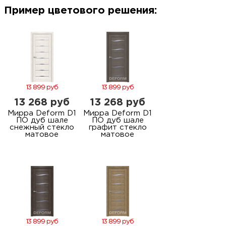
м
Пример цветового решения:
Н
о
Н
13 899 руб
13 899 руб
13 268 руб
13 268 руб
р
Мирра Deform D1
Мирра Deform D1
ПО дуб шале
ПО дуб шале
снежный стекло
графит стекло
матовое
матовое
Н
п
д
13 899 руб
13 899 руб