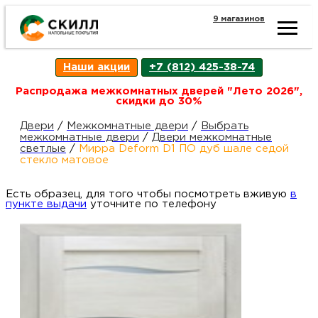
9 магазинов
Ката
Наши акции
+7 (812) 425-38-74
това
Распродажа межкомнатных дверей "Лето 2026",
скидки до 30%
Наш
Н
Двери
/
Межкомнатные двери
/
Выбрать
межкомнатные двери
/
Двери межкомнатные
светлые
/
Мирра Deform D1 ПО дуб шале седой
акци
п
стекло матовое
Есть образец, для того чтобы посмотреть вживую
Гара
в
Д
Н
пункте выдачи
уточните по телефону
и
п
возв
Д
Как
С
О