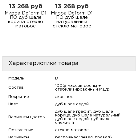
13 268 руб
13 268 руб
Мирра Deform D1
Мирра Deform D1
ПО дуб шале
ПО дуб шале
корица стекло
натуральный
матовое
стекло матовое
Характеристики товара
Модель
D1
100% массив сосны +
Состав
стабилизированный МДФ
Покрытие
экошпон
Цвет
дуб шале седой
дуб шале графит, дуб шале
корица, дуб шале натуральный,
Варианты цветов
дуб шале седой, дуб шале
снежный
Остекление
стекло матовое
Варианты
распашная(левая, правая),