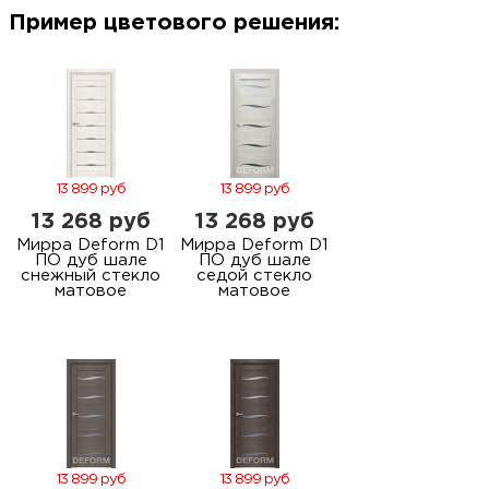
м
Пример цветового решения:
Н
о
Н
13 899 руб
13 899 руб
13 268 руб
13 268 руб
р
Мирра Deform D1
Мирра Deform D1
ПО дуб шале
ПО дуб шале
снежный стекло
седой стекло
матовое
матовое
Н
п
д
13 899 руб
13 899 руб