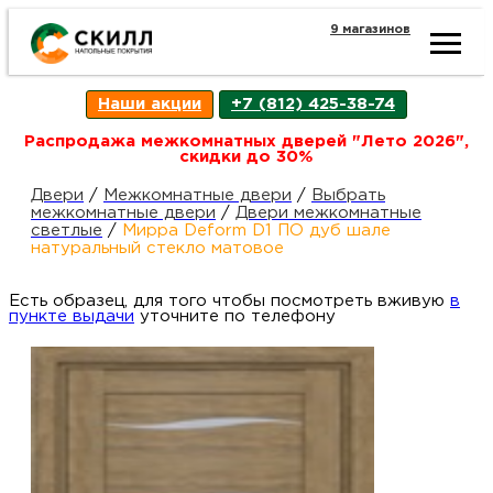
9 магазинов
Ката
Наши акции
+7 (812) 425-38-74
това
Распродажа межкомнатных дверей "Лето 2026",
скидки до 30%
Наш
Н
Двери
/
Межкомнатные двери
/
Выбрать
межкомнатные двери
/
Двери межкомнатные
светлые
/
Мирра Deform D1 ПО дуб шале
акци
п
натуральный стекло матовое
Есть образец, для того чтобы посмотреть вживую
Гара
в
Д
Н
пункте выдачи
уточните по телефону
и
п
возв
Д
Как
С
О