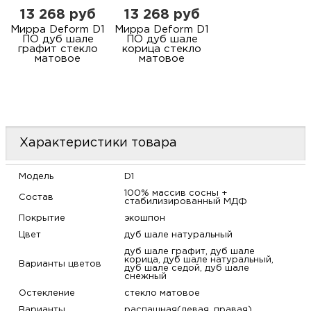
13 268 руб
13 268 руб
Мирра Deform D1
Мирра Deform D1
ПО дуб шале
ПО дуб шале
графит стекло
корица стекло
матовое
матовое
Характеристики товара
Модель
D1
100% массив сосны +
Состав
стабилизированный МДФ
Покрытие
экошпон
Цвет
дуб шале натуральный
дуб шале графит, дуб шале
корица, дуб шале натуральный,
Варианты цветов
дуб шале седой, дуб шале
снежный
Остекление
стекло матовое
Варианты
распашная(левая, правая),