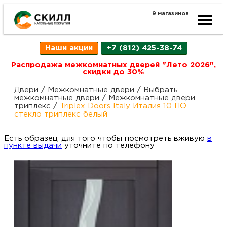
9 магазинов
Ката
Наши акции
+7 (812) 425-38-74
това
Распродажа межкомнатных дверей "Лето 2026",
скидки до 30%
Наш
Н
Двери
/
Межкомнатные двери
/
Выбрать
межкомнатные двери
/
Межкомнатные двери
триплекс
/
Triplex Doors Italy Италия 10 ПО
акци
п
стекло триплекс белый
Есть образец, для того чтобы посмотреть вживую
Гара
в
Д
Н
пункте выдачи
уточните по телефону
и
п
возв
Д
Как
С
О