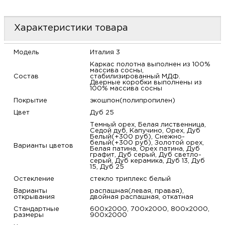
м
Характеристики товара
Н
Модель
Италия 3
о
Каркас полотна выполнен из 100%
массива сосны,
Состав
стабилизированный МДФ.
Дверные коробки выполнены из
Н
100% массива сосны
Покрытие
экошпон(полипропилен)
р
Цвет
Дуб 25
Темный орех, Белая лиственница,
Седой дуб, Капучино, Орех, Дуб
Н
Белый(+300 руб), Снежно-
белый(+300 руб), Золотой орех,
Варианты цветов
Белая патина, Орех патина, Дуб
графит, Дуб серый, Дуб светло-
п
серый, Дуб керамика, Дуб 13, Дуб
15, Дуб 25
д
Остекление
стекло триплекс белый
Варианты
распашная(левая, правая),
открывания
двойная распашная, откатная
Стандартные
600х2000, 700х2000, 800х2000,
размеры
900х2000