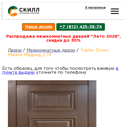
9 магазинов
Ката
Наши акции
+7 (812) 425-38-74
това
Распродажа межкомнатных дверей "Лето 2026",
скидки до 30%
Наш
Н
Двери
/
Межкомнатные двери
/
Triplex Doors
Madrid Мадрид 2 ПГ
акци
п
Есть образец, для того чтобы посмотреть вживую
в
пункте выдачи
уточните по телефону
Гара
Д
Н
и
п
возв
Д
Как
С
О