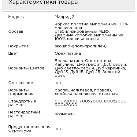
Характеристики товара
м
Модель
Мадрид 2
Н
Каркас полотна выполнен из 100%
массива сосны,
Состав
стабилизированный МДФ.
о
Дверные коробки выполнены из
100% массива сосны
Покрытие
экошпон(полипропилен)
Н
Цвет
Орех патина
Белая патина, Орех патина,
Капучино, Дуб графит, Дуб серый,
р
Варианты цветов
Дуб светло-серый, Дуб керамика,
Дуб 13, Дуб 15, Дуб 25, Золотой
орех
Н
Остекление
нет
Варианты
распашная(левая, правая),
открывания
двойная распашная, откатная
п
Стандартные
600х2000, 700х2000, 800х2000,
размеры
900х2000
д
Нестандартные
возможны
размеры
Предустановленная
нет
фурнитура