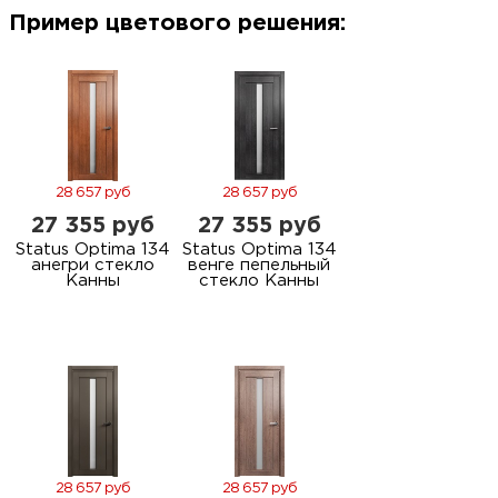
м
Пример цветового решения:
Н
о
Н
28 657 руб
28 657 руб
27 355 руб
27 355 руб
р
Status Optima 134
Status Optima 134
анегри стекло
венге пепельный
Канны
стекло Канны
Н
п
д
28 657 руб
28 657 руб