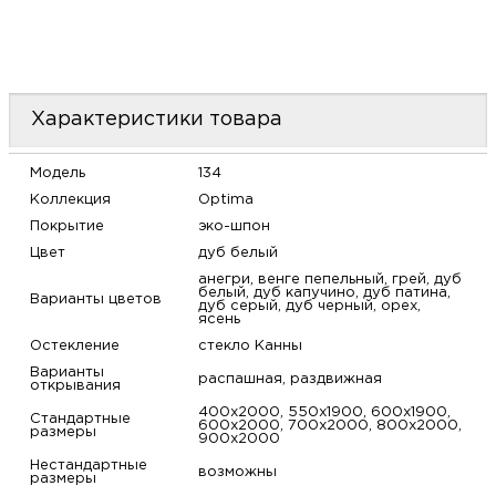
Характеристики товара
Модель
134
Коллекция
Optima
Покрытие
эко-шпон
Цвет
дуб белый
анегри, венге пепельный, грей, дуб
белый, дуб капучино, дуб патина,
Варианты цветов
дуб серый, дуб черный, орех,
ясень
Остекление
стекло Канны
Варианты
распашная, раздвижная
открывания
400х2000, 550х1900, 600х1900,
Стандартные
600х2000, 700х2000, 800х2000,
размеры
900х2000
Нестандартные
возможны
размеры