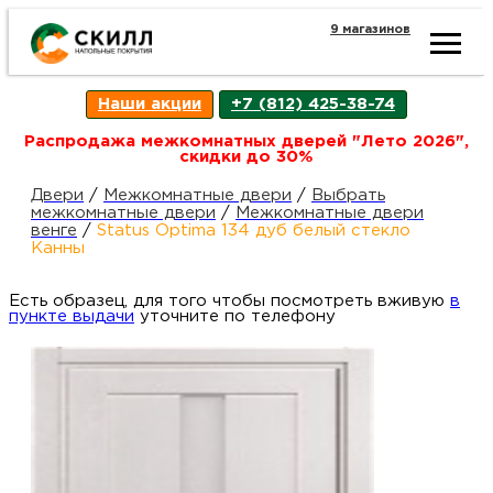
9 магазинов
Ката
Наши акции
+7 (812) 425-38-74
това
Распродажа межкомнатных дверей "Лето 2026",
скидки до 30%
Наш
Н
Двери
/
Межкомнатные двери
/
Выбрать
межкомнатные двери
/
Межкомнатные двери
венге
/
Status Optima 134 дуб белый стекло
акци
п
Канны
Есть образец, для того чтобы посмотреть вживую
Гара
в
Д
Н
пункте выдачи
уточните по телефону
и
п
возв
Д
Как
С
О