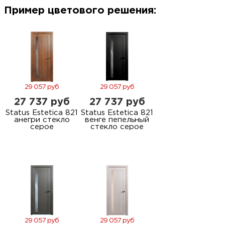
м
Пример цветового решения:
Н
о
Н
29 057 руб
29 057 руб
27 737 руб
27 737 руб
р
Status Estetica 821
Status Estetica 821
анегри стекло
венге пепельный
серое
стекло серое
Н
п
д
29 057 руб
29 057 руб