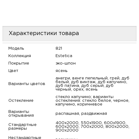
Характеристики товара
Модель
821
Коллекция
Estetica
Покрытие
эко-шпон
Цвет
ясень
анегри, венге пепельный, грей, дуб
белый, дуб винтаж, дуб капучино,
Варианты цветов
дуб патина, дуб серый, дуб
черный, орех, ясень
стекло капучино; варианты
Остекление
остекления: стекло белое, черное,
капучино, коричневое
Варианты
распашная, раздвижная
открывания
400х2000, 550х1900, 600х1900,
Стандартные
600х2000, 700х2000, 800х2000,
размеры
900х2000
Нестандартные