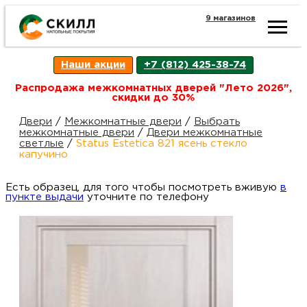
9 магазинов
Ката
Наши акции
+7 (812) 425-38-74
това
Распродажа межкомнатных дверей "Лето 2026",
скидки до 30%
Наш
Н
Двери
/
Межкомнатные двери
/
Выбрать
межкомнатные двери
/
Двери межкомнатные
светлые
/
Status Estetica 821 ясень стекло
акци
п
капучино
Есть образец, для того чтобы посмотреть вживую
Гара
в
Д
Н
пункте выдачи
уточните по телефону
и
п
возв
Д
Как
С
О