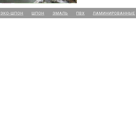
м. Новочеркасская
ЭКО-ШПОН
ШПОН
ЭМАЛЬ
ПВХ
ЛАМИНИРОВАННЫЕ
м. Парк Победы
м. Озерки - двери
м. Комендантский пр
м. Озерки -паркет
м. Ладожская
м. Улица Дыбенко
м. Московская
м. Ленинский пр