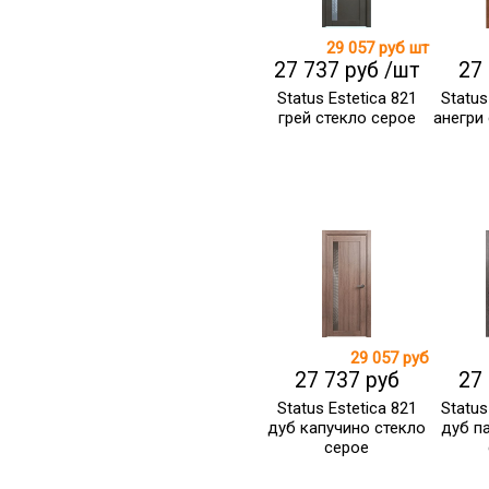
29 057 руб
шт
27 737 руб /шт
27
Status Estetica 821
Status
грей стекло серое
анегри
29 057 руб
27 737 руб
27
Status Estetica 821
Status
дуб капучино стекло
дуб п
серое