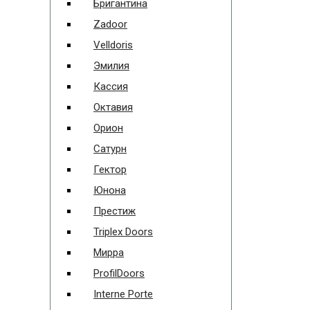
Бригантина
Zadoor
Velldoris
Эмилия
Кассия
Октавия
Орион
Сатурн
Гектор
Юнона
Престиж
Triplex Doors
Мирра
ProfilDoors
Interne Porte