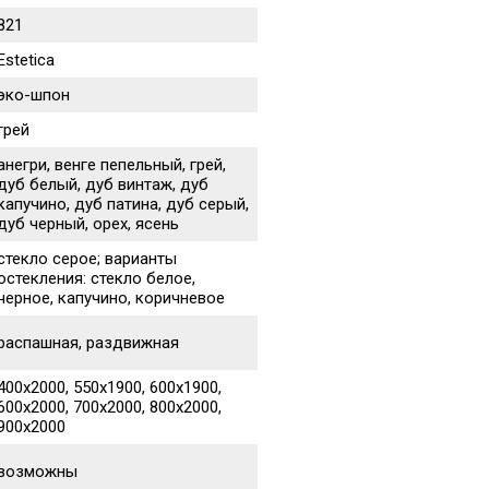
821
Estetica
эко-шпон
грей
анегри, венге пепельный, грей,
дуб белый, дуб винтаж, дуб
капучино, дуб патина, дуб серый,
дуб черный, орех, ясень
стекло серое; варианты
остекления: стекло белое,
черное, капучино, коричневое
распашная, раздвижная
400х2000, 550х1900, 600х1900,
600х2000, 700х2000, 800х2000,
900х2000
возможны