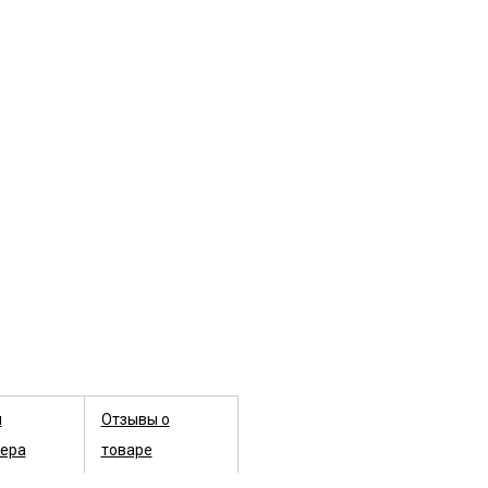
ы
Отзывы о
ера
товаре