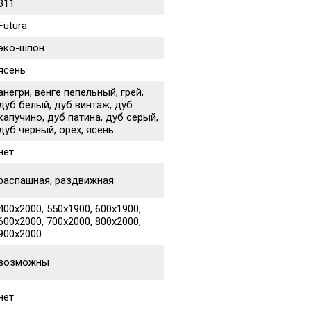
311
Futura
эко-шпон
ясень
анегри, венге пепельный, грей,
дуб белый, дуб винтаж, дуб
капучино, дуб патина, дуб серый,
дуб черный, орех, ясень
нет
распашная, раздвижная
400х2000, 550х1900, 600х1900,
600х2000, 700х2000, 800х2000,
900х2000
возможны
нет