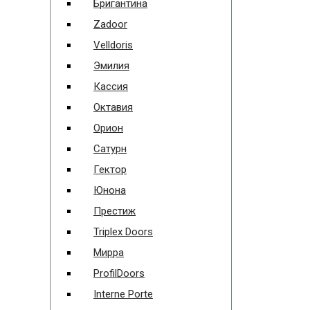
Бригантина
Zadoor
Velldoris
Эмилия
Кассия
Октавия
Орион
Сатурн
Гектор
Юнона
Престиж
Triplex Doors
Мирра
ProfilDoors
Interne Porte