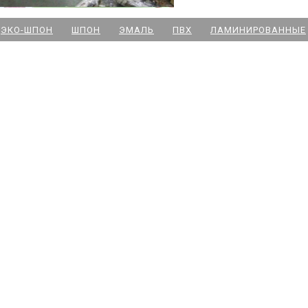
м. Новочеркасская
ЭКО-ШПОН
ШПОН
ЭМАЛЬ
ПВХ
ЛАМИНИРОВАННЫЕ
м. Парк Победы
м. Озерки - двери
м. Комендантский пр
м. Озерки -паркет
м. Ладожская
м. Улица Дыбенко
м. Московская
м. Ленинский пр