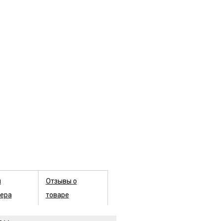
ы
Отзывы о
ера
товаре