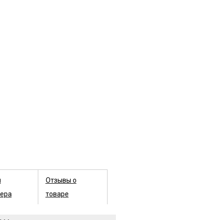
ы
Отзывы о
ера
товаре