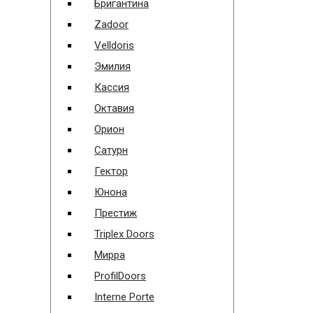
Бригантина
Zadoor
Velldoris
Эмилия
Кассия
Октавия
Орион
Сатурн
Гектор
Юнона
Престиж
Triplex Doors
Мирра
ProfilDoors
Interne Porte