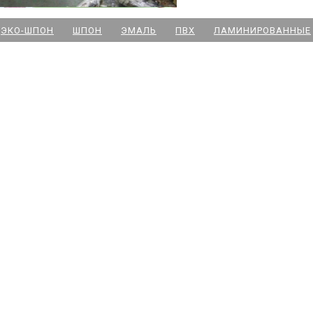
м. Новочеркасская
ЭКО-ШПОН
ШПОН
ЭМАЛЬ
ПВХ
ЛАМИНИРОВАННЫЕ
м. Парк Победы
м. Озерки - двери
м. Комендантский пр
м. Озерки -паркет
м. Ладожская
м. Улица Дыбенко
м. Московская
м. Ленинский пр