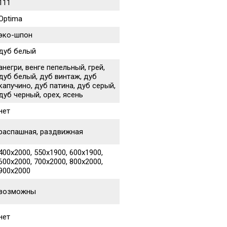
111
Optima
эко-шпон
дуб белый
анегри, венге пепельный, грей,
дуб белый, дуб винтаж, дуб
капучино, дуб патина, дуб серый,
дуб черный, орех, ясень
нет
распашная, раздвижная
400х2000, 550х1900, 600х1900,
600х2000, 700х2000, 800х2000,
900х2000
возможны
нет