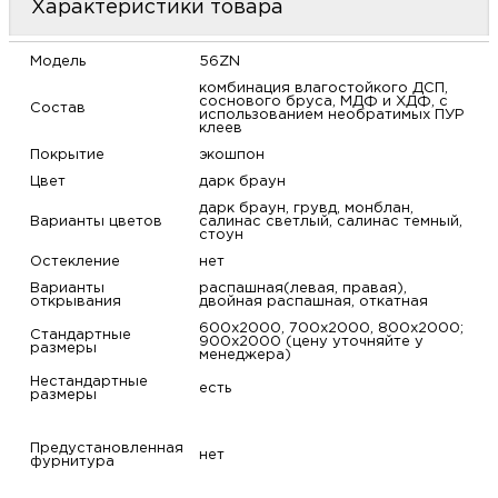
Характеристики товара
м
Модель
56ZN
Н
комбинация влагостойкого ДСП,
соснового бруса, МДФ и ХДФ, с
Состав
использованием необратимых ПУР
о
клеев
Покрытие
экошпон
Цвет
дарк браун
Н
дарк браун, грувд, монблан,
Варианты цветов
салинас светлый, салинас темный,
стоун
р
Остекление
нет
Варианты
распашная(левая, правая),
Н
открывания
двойная распашная, откатная
600х2000, 700х2000, 800х2000;
Стандартные
900х2000 (цену уточняйте у
п
размеры
менеджера)
Нестандартные
есть
размеры
д
Предустановленная
нет
фурнитура