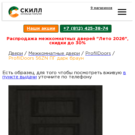
9 магазинов
Ката
Наши акции
+7 (812) 425-38-74
това
Распродажа межкомнатных дверей "Лето 2026",
скидки до 30%
Наш
Н
Двери
/
Межкомнатные двери
/
ProfilDoors
/
ProfilDoors 56ZN ПГ дарк браун
акци
п
Есть образец, для того чтобы посмотреть вживую
в
пункте выдачи
уточните по телефону
Гара
Д
Н
и
п
возв
Д
Как
С
О