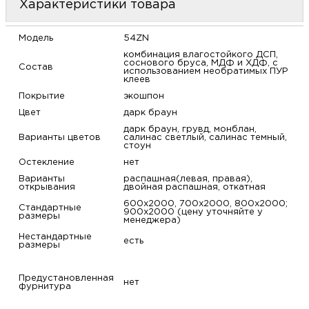
Характеристики товара
м
Модель
54ZN
Н
комбинация влагостойкого ДСП,
соснового бруса, МДФ и ХДФ, с
Состав
использованием необратимых ПУР
о
клеев
Покрытие
экошпон
Цвет
дарк браун
Н
дарк браун, грувд, монблан,
Варианты цветов
салинас светлый, салинас темный,
стоун
р
Остекление
нет
Варианты
распашная(левая, правая),
Н
открывания
двойная распашная, откатная
600х2000, 700х2000, 800х2000;
Стандартные
900х2000 (цену уточняйте у
п
размеры
менеджера)
Нестандартные
есть
размеры
д
Предустановленная
нет
фурнитура