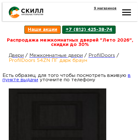
9 магазинов
Ката
Наши акции
+7 (812) 425-38-74
това
Распродажа межкомнатных дверей "Лето 2026",
скидки до 30%
Наш
Н
Двери
/
Межкомнатные двери
/
ProfilDoors
/
ProfilDoors 54ZN ПГ дарк браун
акци
п
Есть образец, для того чтобы посмотреть вживую
в
пункте выдачи
уточните по телефону
Гара
Д
Н
и
п
возв
Д
Как
С
О