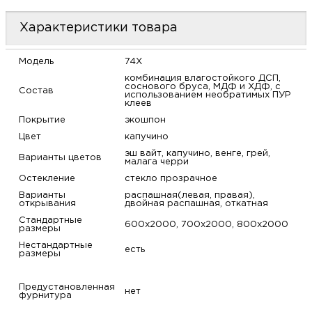
м
Характеристики товара
Н
Модель
74X
комбинация влагостойкого ДСП,
о
соснового бруса, МДФ и ХДФ, с
Состав
использованием необратимых ПУР
клеев
Н
Покрытие
экошпон
Цвет
капучино
р
эш вайт, капучино, венге, грей,
Варианты цветов
малага черри
Остекление
стекло прозрачное
Н
Варианты
распашная(левая, правая),
открывания
двойная распашная, откатная
п
Стандартные
600х2000, 700х2000, 800х2000
размеры
Нестандартные
д
есть
размеры
Предустановленная
нет
фурнитура