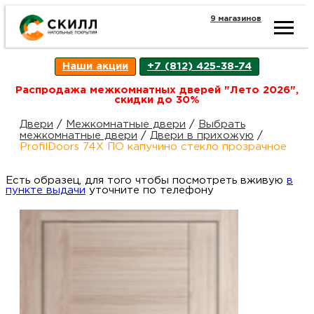
9 магазинов
Ката
Наши акции
+7 (812) 425-38-74
това
Распродажа межкомнатных дверей "Лето 2026",
скидки до 30%
Наш
Н
Двери
/
Межкомнатные двери
/
Выбрать
межкомнатные двери
/
Двери в прихожую
/
ProfilDoors 74X ПО капучино стекло прозрачное
акци
п
Есть образец, для того чтобы посмотреть вживую
в
пункте выдачи
уточните по телефону
Гара
Д
Н
и
п
возв
Д
Как
С
О