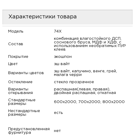
м
Характеристики товара
Н
Модель
74X
о
комбинация влагостойкого ДСП,
соснового бруса, МДФ и ХДФ, с
Состав
использованием необратимых ПУР
клеев
Н
Покрытие
экошпон
Цвет
эш вайт
р
эш вайт, капучино, венге, грей,
Варианты цветов
малага черри
Н
Остекление
стекло прозрачное
Варианты
распашная(левая, правая),
открывания
двойная распашная, откатная
п
Стандартные
600х2000, 700х2000, 800х2000
размеры
д
Нестандартные
есть
размеры
Предустановленная
нет
фурнитура