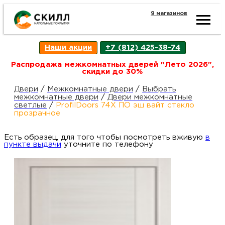
9 магазинов
Ката
Наши акции
+7 (812) 425-38-74
това
Распродажа межкомнатных дверей "Лето 2026",
скидки до 30%
Наш
Н
Двери
/
Межкомнатные двери
/
Выбрать
межкомнатные двери
/
Двери межкомнатные
светлые
/
ProfilDoors 74X ПО эш вайт стекло
акци
п
прозрачное
Есть образец, для того чтобы посмотреть вживую
Гара
в
Д
Н
пункте выдачи
уточните по телефону
и
п
возв
Д
Как
С
О