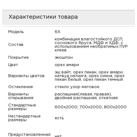
м
Характеристики товара
Н
Модель
6X
о
комбинация влагостойкого ДСП,
соснового бруса, МДФ и ХДФ, с
Состав
использованием необратимых ПУР
клеев
Н
Покрытие
экошпон
Цвет
орех амари
р
эш вайт, орех пекан, орех амари,
Варианты цветов
натвуд натинга, орех сиена, орех
пекан белый, орех пекан темный
Н
Остекление
стекло узор матовое
Варианты
распашная(левая, правая),
п
открывания
двойная распашная, откатная
Стандартные
600х2000, 700х2000, 800х2000
д
размеры
Нестандартные
есть
размеры
Предустановленная
нет