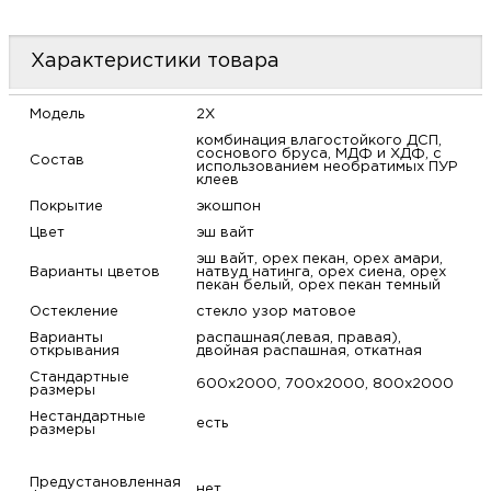
м
Характеристики товара
Н
Модель
2X
о
комбинация влагостойкого ДСП,
соснового бруса, МДФ и ХДФ, с
Состав
использованием необратимых ПУР
клеев
Н
Покрытие
экошпон
Цвет
эш вайт
р
эш вайт, орех пекан, орех амари,
Варианты цветов
натвуд натинга, орех сиена, орех
пекан белый, орех пекан темный
Н
Остекление
стекло узор матовое
Варианты
распашная(левая, правая),
п
открывания
двойная распашная, откатная
Стандартные
600х2000, 700х2000, 800х2000
д
размеры
Нестандартные
есть
размеры
Предустановленная
нет