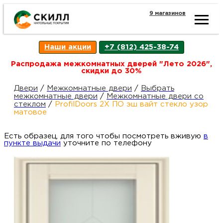
9 магазинов
Ката
Наши акции
+7 (812) 425-38-74
това
Распродажа межкомнатных дверей "Лето 2026",
скидки до 30%
Наш
Н
Двери
/
Межкомнатные двери
/
Выбрать
межкомнатные двери
/
Межкомнатные двери со
стеклом
/
ProfilDoors 2X ПО эш вайт стекло узор
акци
п
матовое
Есть образец, для того чтобы посмотреть вживую
Гара
в
Д
Н
пункте выдачи
уточните по телефону
и
п
возв
Д
Как
С
О