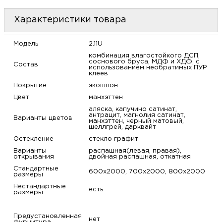
м
Характеристики товара
Н
Модель
2.11U
комбинация влагостойкого ДСП,
о
соснового бруса, МДФ и ХДФ, с
Состав
использованием необратимых ПУР
клеев
Н
Покрытие
экошпон
Цвет
манхэттен
р
аляска, капучино сатинат,
антрацит, магнолия сатинат,
Варианты цветов
манхэттен, черный матовый,
шеллгрей, дарквайт
Н
Остекление
стекло графит
Варианты
распашная(левая, правая),
п
открывания
двойная распашная, откатная
Стандартные
600х2000, 700х2000, 800х2000
размеры
д
Нестандартные
есть
размеры
Предустановленная
нет