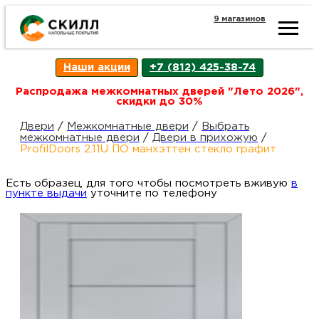
9 магазинов
Ката
Наши акции
+7 (812) 425-38-74
това
Распродажа межкомнатных дверей "Лето 2026",
скидки до 30%
Наш
Н
Двери
/
Межкомнатные двери
/
Выбрать
межкомнатные двери
/
Двери в прихожую
/
ProfilDoors 2.11U ПО манхэттен стекло графит
акци
п
Есть образец, для того чтобы посмотреть вживую
в
пункте выдачи
уточните по телефону
Гара
Д
Н
и
п
возв
Д
Как
С
О