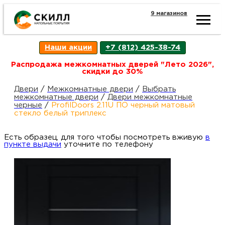
9 магазинов
Ката
Наши акции
+7 (812) 425-38-74
това
Распродажа межкомнатных дверей "Лето 2026",
скидки до 30%
Наш
Н
Двери
/
Межкомнатные двери
/
Выбрать
межкомнатные двери
/
Двери межкомнатные
черные
/
ProfilDoors 2.11U ПО черный матовый
акци
п
стекло белый триплекс
Есть образец, для того чтобы посмотреть вживую
Гара
в
Д
Н
пункте выдачи
уточните по телефону
и
п
возв
Д
Как
С
О