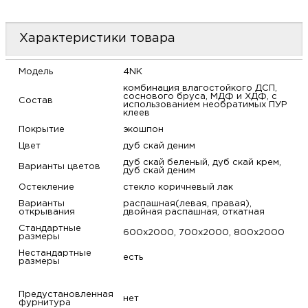
м
Характеристики товара
Н
Модель
4NK
о
комбинация влагостойкого ДСП,
соснового бруса, МДФ и ХДФ, с
Состав
использованием необратимых ПУР
клеев
Н
Покрытие
экошпон
Цвет
дуб скай деним
р
дуб скай беленый, дуб скай крем,
Варианты цветов
дуб скай деним
Н
Остекление
стекло коричневый лак
Варианты
распашная(левая, правая),
открывания
двойная распашная, откатная
п
Стандартные
600х2000, 700х2000, 800х2000
размеры
д
Нестандартные
есть
размеры
Предустановленная
нет
фурнитура