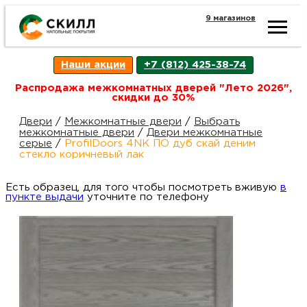
9 магазинов
Ката
Наши акции
+7 (812) 425-38-74
това
Распродажа межкомнатных дверей "Лето 2026",
скидки до 30%
Наш
Н
Двери
/
Межкомнатные двери
/
Выбрать
межкомнатные двери
/
Двери межкомнатные
серые
/
ProfilDoors 4NK ПО дуб скай деним
акци
п
стекло коричневый лак
Есть образец, для того чтобы посмотреть вживую
Гара
в
Д
Н
пункте выдачи
уточните по телефону
и
п
возв
Д
Как
С
О