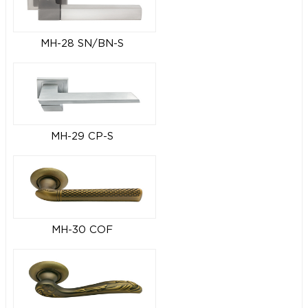
MH-28 SN/BN-S
MH-29 CP-S
MH-30 COF