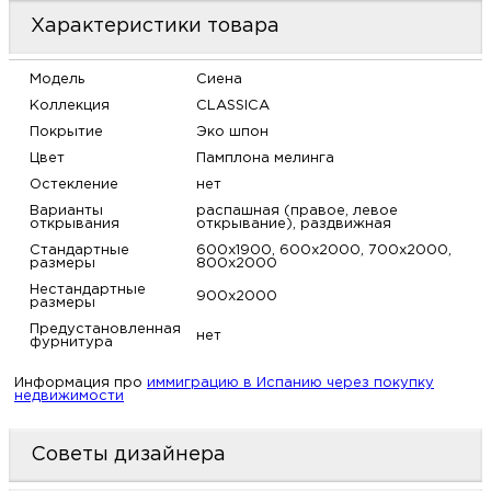
м
Характеристики товара
Н
Модель
Сиена
Коллекция
CLASSICA
о
Покрытие
Эко шпон
Цвет
Памплона мелинга
Остекление
нет
Н
Варианты
распашная (правое, левое
открывания
открывание), раздвижная
р
Стандартные
600х1900, 600х2000, 700х2000,
размеры
800х2000
Нестандартные
Н
900х2000
размеры
Предустановленная
нет
п
фурнитура
Информация про
иммиграцию в Испанию через покупку
д
недвижимости
Советы дизайнера