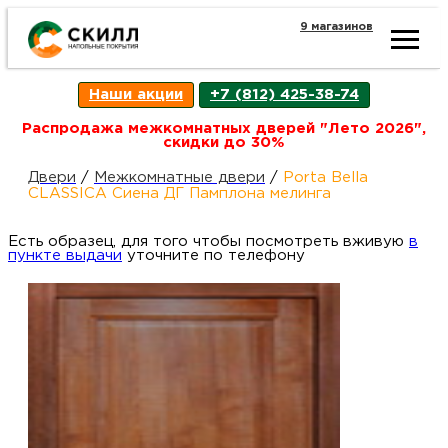
9 магазинов
Ката
Наши акции
+7 (812) 425-38-74
това
Распродажа межкомнатных дверей "Лето 2026",
скидки до 30%
Наш
Н
Двери
/
Межкомнатные двери
/
Porta Bella
CLASSICA Сиена ДГ Памплона мелинга
акци
п
Есть образец, для того чтобы посмотреть вживую
в
пункте выдачи
уточните по телефону
Гара
Д
Н
и
п
возв
Д
Как
С
О