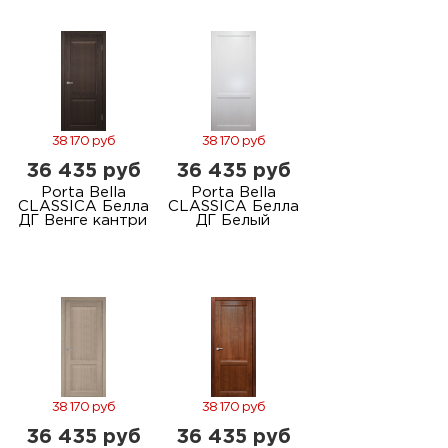
м
Н
о
38 170 руб
38 170 руб
36 435 руб
36 435 руб
Н
Porta Bella
Porta Bella
CLASSICA Белла
CLASSICA Белла
р
ДГ Венге кантри
ДГ Белый
Н
п
д
38 170 руб
38 170 руб
36 435 руб
36 435 руб