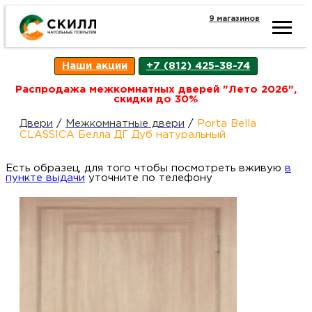
9 магазинов
Ката
Наши акции
+7 (812) 425-38-74
това
Распродажа межкомнатных дверей "Лето 2026",
скидки до 30%
Наш
Н
Двери
/
Межкомнатные двери
/
Porta Bella
CLASSICA Белла ДГ Дуб натуральный
акци
п
Есть образец, для того чтобы посмотреть вживую
в
пункте выдачи
уточните по телефону
Гара
Д
Н
и
п
возв
Д
Как
С
О