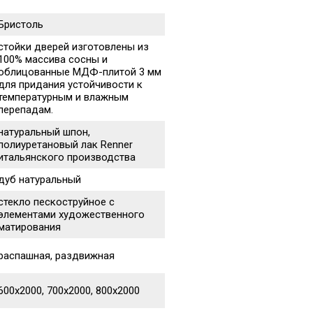
Бристоль
стойки дверей изготовлены из
100% массива сосны и
облицованные МДФ-плитой 3 мм
для придания устойчивости к
температурным и влажным
перепадам.
натуральный шпон,
полиуретановый лак Renner
итальянского производства
дуб натуральный
стекло пескоструйное с
элементами художественного
матирования
распашная, раздвижная
600х2000, 700х2000, 800х2000