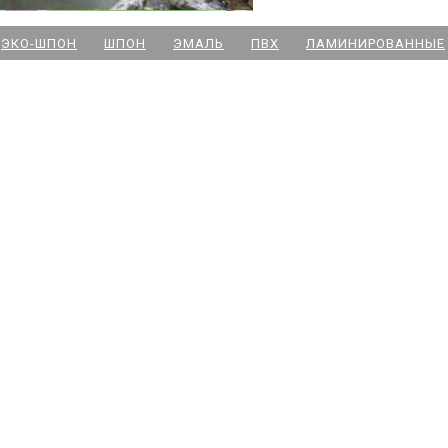
м. Новочеркасская
ЭКО-ШПОН
ШПОН
ЭМАЛЬ
ПВХ
ЛАМИНИРОВАННЫЕ
м. Парк Победы
м. Озерки - двери
м. Комендантский пр
м. Озерки -паркет
м. Ладожская
м. Улица Дыбенко
м. Московская
м. Ленинский пр