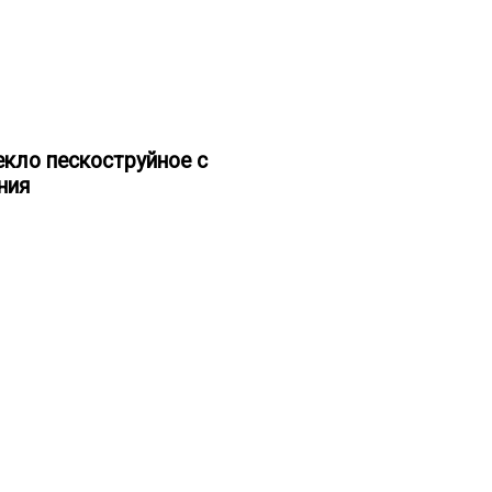
кло пескоструйное с
ния