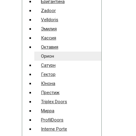
Бригантина
Zadoor
Velldoris
Эмилия
Кассия
Октавия
Орион
Сатурн
Гектор
Юнона
Престиж
Triplex Doors
Мирра
ProfilDoors
Interne Porte