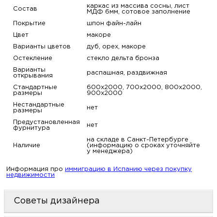
каркас из массива сосны, лист
Состав
МДФ 6мм, сотовое заполнение
Покрытие
шпон файн-лайн
Цвет
макоре
Варианты цветов
дуб, орех, макоре
Остекление
стекло дельта бронза
Варианты
распашная, раздвижная
открывания
Стандартные
600х2000, 700х2000, 800х2000,
размеры
900х2000
Нестандартные
нет
размеры
Предустановленная
нет
фурнитура
на складе в Санкт-Петербурге
Наличие
(информацию о сроках уточняйте
у менеджера)
Информация про
иммиграцию в Испанию через покупку
недвижимости
Советы дизайнера