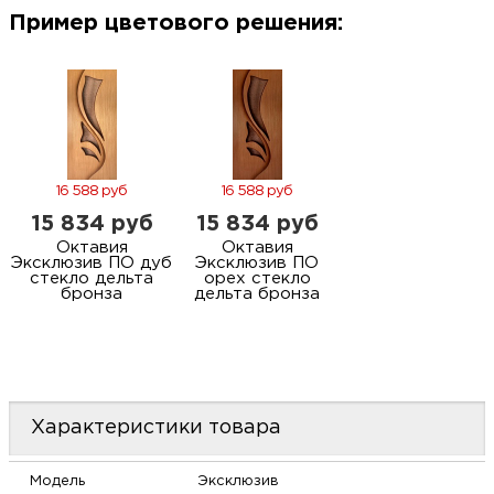
м
Пример цветового решения:
Н
о
Н
16 588 руб
16 588 руб
15 834 руб
15 834 руб
р
Октавия
Октавия
Эксклюзив ПО дуб
Эксклюзив ПО
стекло дельта
орех стекло
бронза
дельта бронза
Н
п
д
Характеристики товара
Модель
Эксклюзив