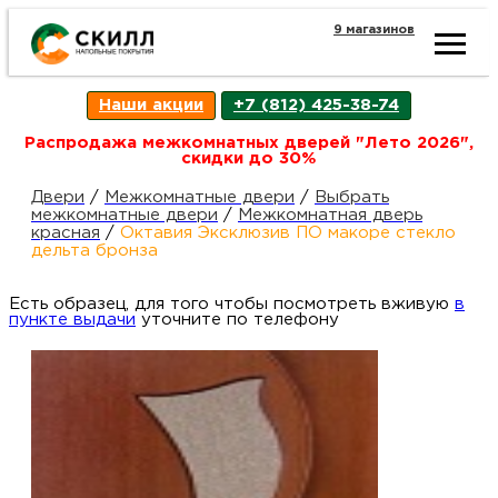
9 магазинов
Ката
Наши акции
+7 (812) 425-38-74
това
Распродажа межкомнатных дверей "Лето 2026",
скидки до 30%
Наш
Н
Двери
/
Межкомнатные двери
/
Выбрать
межкомнатные двери
/
Межкомнатная дверь
красная
/
Октавия Эксклюзив ПО макоре стекло
акци
п
дельта бронза
Есть образец, для того чтобы посмотреть вживую
Гара
в
Д
Н
пункте выдачи
уточните по телефону
и
п
возв
Д
Как
С
О