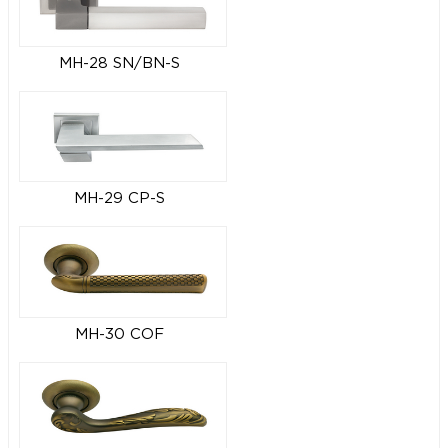
MH-28 SN/BN-S
MH-29 CP-S
MH-30 COF