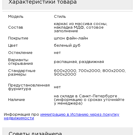
Характеристики товара
м
Модель
Стиль
Н
каркас из массива сосны,
Состав
накладка МДФ, сотовое
заполнение
о
Покрытие
шпон файн-лайн
Цвет
беленый дуб
Н
Остекление
нет
Варианты
распашная, раздвижная
открывания
р
Стандартные
600х2000, 700х2000, 800х2000,
размеры
900х2000
Н
Предустановленная
нет
фурнитура
п
на складе в Санкт-Петербурге
Наличие
(информацию о сроках уточняйте
у менеджера)
д
Информация про
иммиграцию в Испанию через покупку
недвижимости
Советы дизайнера