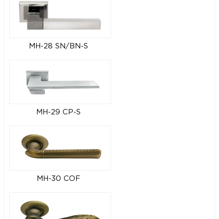
MH-28 SN/BN-S
MH-29 CP-S
MH-30 COF