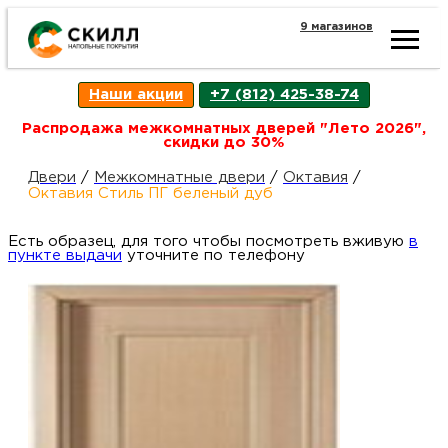
9 магазинов
Ката
Наши акции
+7 (812) 425-38-74
това
Распродажа межкомнатных дверей "Лето 2026",
скидки до 30%
Наш
Н
Двери
/
Межкомнатные двери
/
Октавия
/
Октавия Стиль ПГ беленый дуб
акци
п
Есть образец, для того чтобы посмотреть вживую
в
пункте выдачи
уточните по телефону
Гара
Д
Н
и
п
возв
Д
Как
С
О