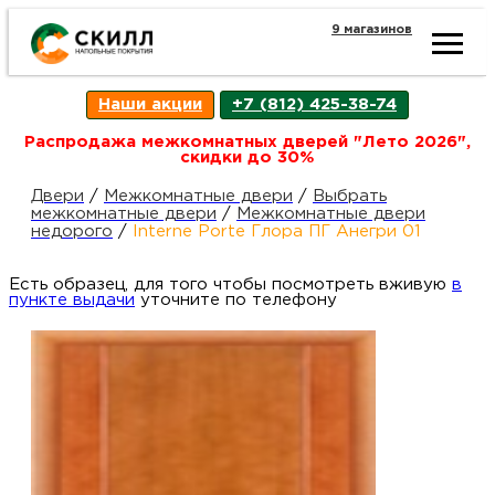
9 магазинов
Ката
Наши акции
+7 (812) 425-38-74
това
Распродажа межкомнатных дверей "Лето 2026",
скидки до 30%
Наш
Н
Двери
/
Межкомнатные двери
/
Выбрать
межкомнатные двери
/
Межкомнатные двери
недорого
/
Interne Porte Глора ПГ Анегри 01
акци
п
Есть образец, для того чтобы посмотреть вживую
в
пункте выдачи
уточните по телефону
Гара
Д
Н
и
п
возв
Д
Как
С
О