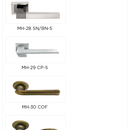
MH-28 SN/BN-S
MH-29 CP-S
MH-30 COF