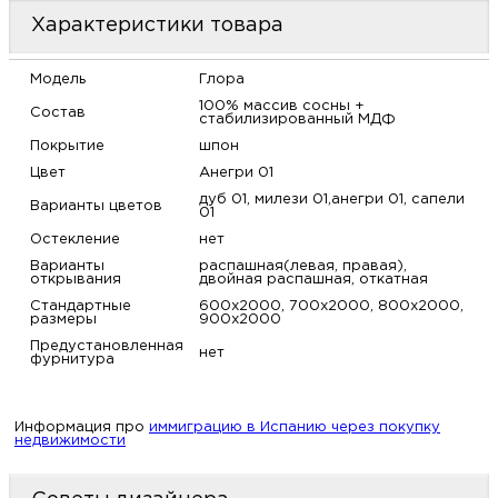
м
Характеристики товара
Н
Модель
Глора
100% массив сосны +
Состав
стабилизированный МДФ
о
Покрытие
шпон
Цвет
Анегри 01
Н
дуб 01, милези 01,анегри 01, сапели
Варианты цветов
01
р
Остекление
нет
Варианты
распашная(левая, правая),
открывания
двойная распашная, откатная
Н
Стандартные
600х2000, 700х2000, 800х2000,
размеры
900х2000
Предустановленная
п
нет
фурнитура
д
Информация про
иммиграцию в Испанию через покупку
недвижимости