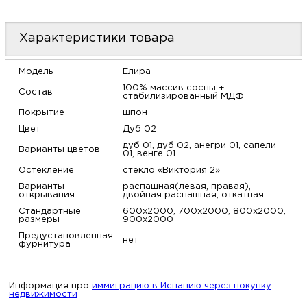
м
Характеристики товара
Н
Модель
Елира
о
100% массив сосны +
Состав
стабилизированный МДФ
Покрытие
шпон
Н
Цвет
Дуб 02
дуб 01, дуб 02, анегри 01, сапели
р
Варианты цветов
01, венге 01
Остекление
стекло «Виктория 2»
Н
Варианты
распашная(левая, правая),
открывания
двойная распашная, откатная
Стандартные
600х2000, 700х2000, 800х2000,
п
размеры
900х2000
Предустановленная
нет
д
фурнитура
Информация про
иммиграцию в Испанию через покупку
недвижимости