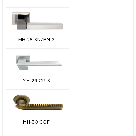
MH-28 SN/BN-S
MH-29 CP-S
MH-30 COF