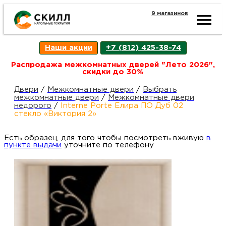
9 магазинов
Ката
Наши акции
+7 (812) 425-38-74
това
Распродажа межкомнатных дверей "Лето 2026",
скидки до 30%
Наш
Н
Двери
/
Межкомнатные двери
/
Выбрать
межкомнатные двери
/
Межкомнатные двери
недорого
/
Interne Porte Елира ПО Дуб 02
акци
п
стекло «Виктория 2»
Есть образец, для того чтобы посмотреть вживую
Гара
в
Д
Н
пункте выдачи
уточните по телефону
и
п
возв
Д
Как
С
О