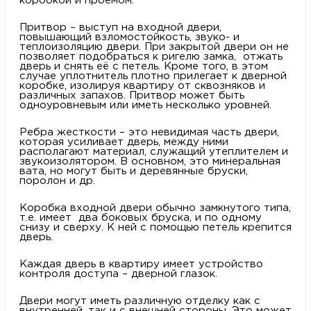
коробкой и проемом.
Притвор – выступ на входной двери,
повышающий взломостойкость, звуко- и
теплоизоляцию двери. При закрытой двери он не
позволяет подобраться к ригелю замка, отжать
дверь и снять её с петель. Кроме того, в этом
случае уплотнитель плотно прилегает к дверной
коробке, изолируя квартиру от сквозняков и
различных запахов. Притвор может быть
одноуровневым или иметь несколько уровней.
Ребра жесткости – это невидимая часть двери,
которая усиливает дверь, между ними
располагают материал, служащий утеплителем и
звукоизолятором. В основном, это минеральная
вата, но могут быть и деревянные бруски,
поролон и др.
Коробка входной двери обычно замкнутого типа,
т.е. имеет два боковых бруска, и по одному
снизу и сверху. К ней с помощью петель крепится
дверь.
Каждая дверь в квартиру имеет устройство
контроля доступа – дверной глазок.
Двери могут иметь различную отделку как с
внутренней, так и с внешней стороны. Это может