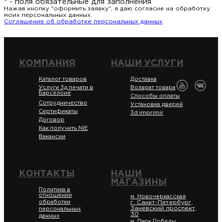
* - поля обязательные для заполнения
Нажав кнопку "оформить заявку", я даю согласие на обработку
моих персональных данных.
Соглашение об обработке персональных данных
КОМПАНИЯ
НАШИ УСЛУГИ
Каталог товаров
Доставка
Услуги 3д печати в
Возврат товара
Барселоне
Способы оплаты
Сотрудничество
Установка дверей
Сертификаты
3d imprimir
Договор
Как получить NIE
Вакансии
КОНТАКТЫ
НАШИ
МАГАЗИНЫ
Политика в
отношении
м. Новочеркасская
обработки
г. Санкт-Петербург,
Заневский проспект,
персональных
30
данных
м. Парк Победы