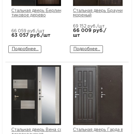
купи
и
О
Стальная дверь Берлин
Стальная дверь Брауни дуб
тиковое дерево
мореный
Мон
л
о
С
69 152
руб./шт
66 009
руб./
66 059
руб./шт
рабо
о
63 057
руб./шт
шт
В
Подробнее...
Подробнее...
Сотр
т
Д
У
н
Конт
Д
Н
С
п
м
Н
Ю
C
У
р
Н
с
Д
д
р
н
С
Н
Стальная дверь Вена сосна
Стальная дверь Гарда венге