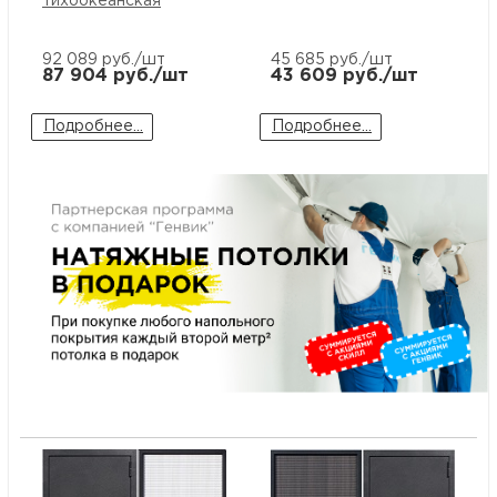
тихоокеанская
м
92 089
руб./шт
45 685
руб./шт
87 904
руб./шт
43 609
руб./шт
Н
Подробнее...
Подробнее...
о
Н
р
Н
п
д