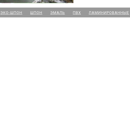
м. Новочеркасская
ЭКО-ШПОН
ШПОН
ЭМАЛЬ
ПВХ
ЛАМИНИРОВАННЫЕ
м. Парк Победы
м. Озерки - двери
м. Комендантский пр
м. Озерки -паркет
м. Ладожская
м. Улица Дыбенко
м. Московская
м. Ленинский пр