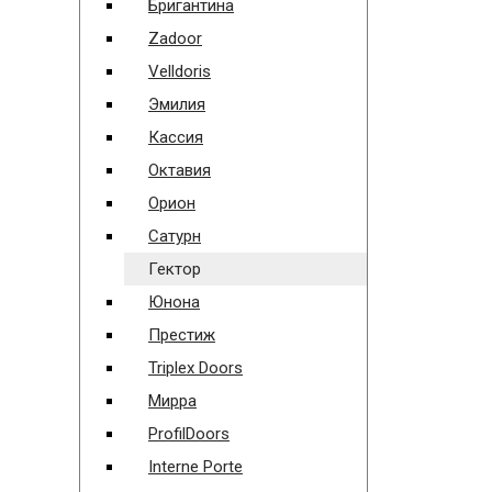
Бригантина
Zadoor
Velldoris
Эмилия
Кассия
Октавия
Орион
Сатурн
Гектор
Юнона
Престиж
Triplex Doors
Мирра
ProfilDoors
Interne Porte