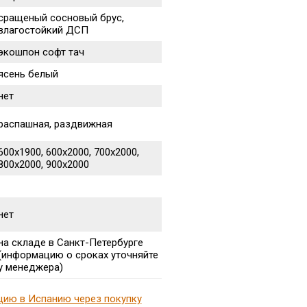
сращеный сосновый брус,
влагостойкий ДСП
экошпон софт тач
ясень белый
нет
распашная, раздвижная
600х1900, 600х2000, 700х2000,
800х2000, 900х2000
нет
на складе в Санкт-Петербурге
(информацию о сроках уточняйте
у менеджера)
цию в Испанию через покупку