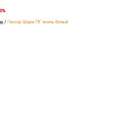
30%
ие
/
Гектор Шарм ПГ ясень белый