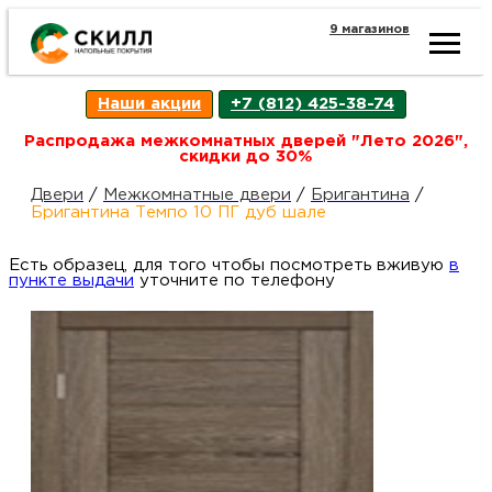
9 магазинов
Ката
Наши акции
+7 (812) 425-38-74
това
Распродажа межкомнатных дверей "Лето 2026",
скидки до 30%
Наш
Н
Двери
/
Межкомнатные двери
/
Бригантина
/
Бригантина Темпо 10 ПГ дуб шале
акци
п
Есть образец, для того чтобы посмотреть вживую
в
пункте выдачи
уточните по телефону
Гара
Д
Н
и
п
возв
Д
Как
С
О