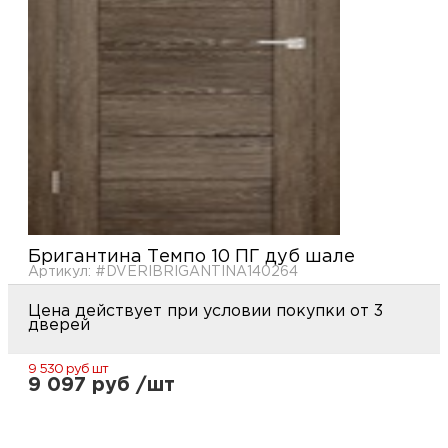
купи
и
О
Мон
л
о
С
рабо
о
В
Сотр
т
Д
У
н
Конт
Д
Н
С
п
Бригантина Темпо 10 ПГ дуб шале
м
Артикул: #DVERIBRIGANTINA140264
Н
Ю
C
У
Цена действует при условии покупки от 3
р
Н
с
дверей
Д
д
р
н
9 530 руб
шт
9 097 руб /шт
С
Н