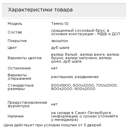
м
Характеристики товара
Н
Модель
Темпо 10
сращенный сосновый брус, в
Состав
о
основке конструкции - МДФ и ДСП
Покрытие
экошпон
Цвет
дуб шале
Н
велюр белый , велюр венге, велюр
Варианты цветов
бруно, велюр капучино, велюр
р
шоко, дуб шале
Остекление
нет
Варианты
Н
распашная, раздвижная
открывания
Стандартные
600х1900, 600х2000, 700х2000,
размеры
800х2000, 900х2000
п
д
Предустановленная
нет
фурнитура
на складе в Санкт-Петербурге
Наличие
(информацию о сроках уточняйте
у менеджера)
Цена действует при условии покупки от 3 дверей