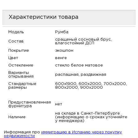
м
Характеристики товара
Н
Модель
Румба
о
сращеный сосновый брус,
Состав
влагостойкий ДСП
Покрытие
экошпон
Н
Цвет
венге
Остекление
стекло белое матовое
р
Варианты
распашная, раздвижная
открывания
Н
Стандартные
600х1900, 600х2000, 700х2000,
размеры
800х2000, 900х2000
п
Предустановленная
нет
фурнитура
д
на складе в Санкт-Петербурге
Наличие
(информацию о сроках уточняйте
у менеджера)
Информация про
иммиграцию в Испанию через покупку
недвижимости