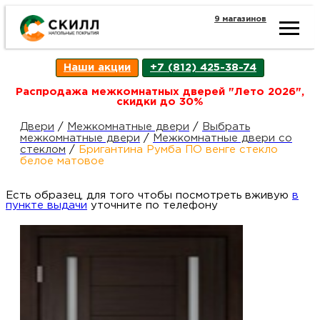
9 магазинов
Ката
Наши акции
+7 (812) 425-38-74
това
Распродажа межкомнатных дверей "Лето 2026",
скидки до 30%
Наш
Н
Двери
/
Межкомнатные двери
/
Выбрать
межкомнатные двери
/
Межкомнатные двери со
стеклом
/
Бригантина Румба ПО венге стекло
акци
п
белое матовое
Есть образец, для того чтобы посмотреть вживую
Гара
в
Д
Н
пункте выдачи
уточните по телефону
и
п
возв
Д
Как
С
О