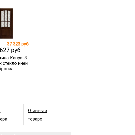
37 323 руб
 627 руб
тина Капри-3
х стекло иней
бронза
ы
Отзывы о
ера
товаре