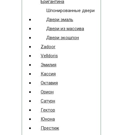
Бригантина
Шпонированные двери
Двери эмаль
Двери из массива
Двери экошпон
Zadoor
Velldoris
Эмилия
Кассия
Октавия
Орион
Сатурн
Гектор
Юнона
Престиж