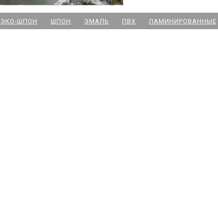
м. Новочеркасская
ЭКО-ШПОН
ШПОН
ЭМАЛЬ
ПВХ
ЛАМИНИРОВАННЫЕ
м. Парк Победы
м. Озерки - двери
м. Комендантский пр
м. Озерки -паркет
м. Ладожская
м. Улица Дыбенко
м. Московская
м. Ленинский пр