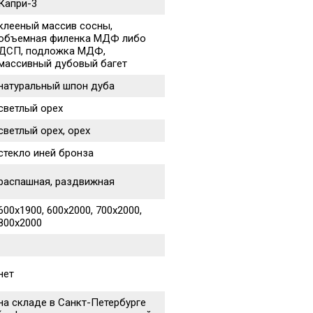
Капри-3
клееный массив сосны,
объемная филенка МДФ либо
ДСП, подложка МДФ,
массивный дубовый багет
натуральный шпон дуба
светлый орех
светлый орех, орех
стекло иней бронза
распашная, раздвижная
600х1900, 600х2000, 700х2000,
800х2000
нет
на складе в Санкт-Петербурге