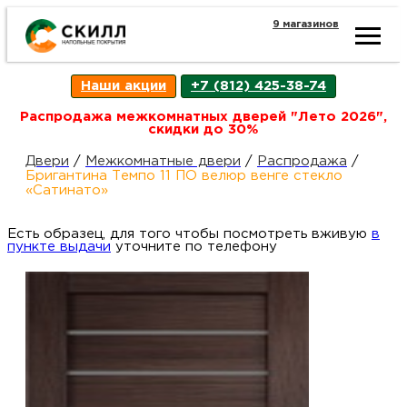
9 магазинов
Ката
Наши акции
+7 (812) 425-38-74
това
Распродажа межкомнатных дверей "Лето 2026",
скидки до 30%
Наш
Н
Двери
/
Межкомнатные двери
/
Распродажа
/
Бригантина Темпо 11 ПО велюр венге стекло
«Сатинато»
акци
п
Есть образец, для того чтобы посмотреть вживую
в
пункте выдачи
уточните по телефону
Гара
Д
Н
и
п
возв
Д
Как
С
О