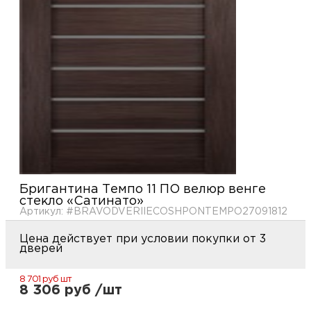
купи
и
О
Мон
л
о
С
рабо
о
В
Сотр
т
Д
У
н
Конт
Д
Н
С
п
м
Бригантина Темпо 11 ПО велюр венге
Н
Ю
C
стекло «Сатинато»
Артикул: #BRAVODVERIIECOSHPONTEMPO27091812
У
р
Н
с
Д
Цена действует при условии покупки от 3
д
дверей
р
н
С
8 701 руб
шт
8 306 руб /шт
Н