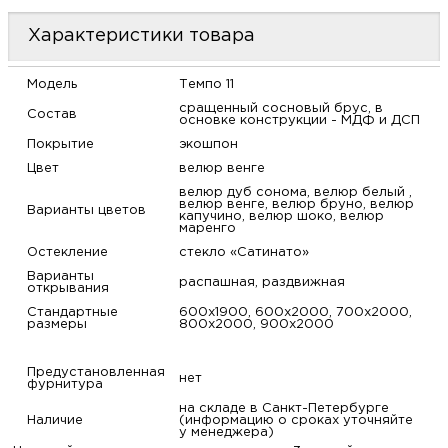
Характеристики товара
Модель
Темпо 11
сращенный сосновый брус, в
Состав
основке конструкции - МДФ и ДСП
Покрытие
экошпон
Цвет
велюр венге
велюр дуб сонома, велюр белый ,
велюр венге, велюр бруно, велюр
Варианты цветов
капучино, велюр шоко, велюр
маренго
Остекление
стекло «Сатинато»
Варианты
распашная, раздвижная
открывания
Стандартные
600х1900, 600х2000, 700х2000,
размеры
800х2000, 900х2000
Предустановленная
нет
фурнитура
на складе в Санкт-Петербурге
Наличие
(информацию о сроках уточняйте
у менеджера)