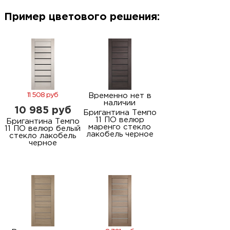
м
Пример цветового решения:
Н
о
Н
11 508 руб
Временно нет в
наличии
10 985 руб
р
Бригантина Темпо
11 ПО велюр
Бригантина Темпо
маренго стекло
11 ПО велюр белый
лакобель черное
стекло лакобель
Н
черное
п
д