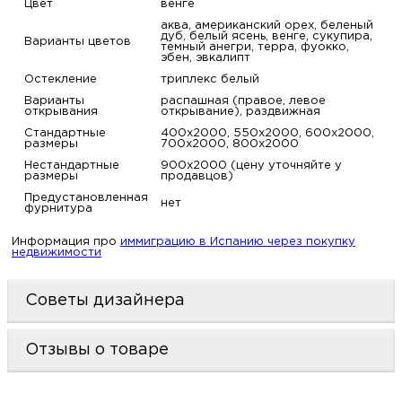
Цвет
венге
аква, американский орех, беленый
дуб, белый ясень, венге, сукупира,
Варианты цветов
темный анегри, терра, фуокко,
эбен, эвкалипт
Остекление
триплекс белый
Варианты
распашная (правое, левое
открывания
открывание), раздвижная
Стандартные
400х2000, 550х2000, 600х2000,
размеры
700х2000, 800х2000
Нестандартные
900х2000 (цену уточняйте у
размеры
продавцов)
Предустановленная
нет
фурнитура
Информация про
иммиграцию в Испанию через покупку
недвижимости
Советы дизайнера
Отзывы о товаре