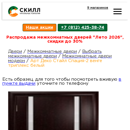
9 магазинов
Ката
Наши акции
+7 (812) 425-38-74
това
Распродажа межкомнатных дверей "Лето 2026",
скидки до 30%
Наш
Н
Двери
/
Межкомнатные двери
/
Выбрать
межкомнатные двери
/
Межкомнатные двери
модерн
/
Арт Деко Стайл Спация-2 венге
акци
п
триплекс белый
Есть образец, для того чтобы посмотреть вживую
Гара
в
Д
Н
пункте выдачи
уточните по телефону
и
п
возв
Д
Как
С
О