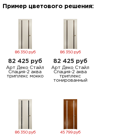
м
Пример цветового решения:
Н
о
Н
86 350 руб
86 350 руб
82 425 руб
82 425 руб
р
Арт Деко Стайл
Арт Деко Стайл
Спация-2 аква
Спация-2 аква
триплекс мокко
триплекс
тонированный
Н
п
д
86 350 руб
45 799 руб